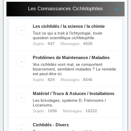
Les Connaissances Cichlidophiles
Les cichlidés / la science / la chimie
Tout ce qui a trait à l'ichtyologie, toute
question scientifique cichlidophile.
Sujets :
647
Messages :
4039
Problèmes de Maintenance / Maladies
Vos cichlidés vont mal, se comportent
bizarrement, semblent malades ? Le remède
est peut-être ici.
Sujets :
824
Messages :
8546
Matériel / Trucs & Astuces / Installations
Les bricolages, système D, Fishrooms /
Locariums.
Sujets :
1056
Messages :
16222
Cichlidés - Divers