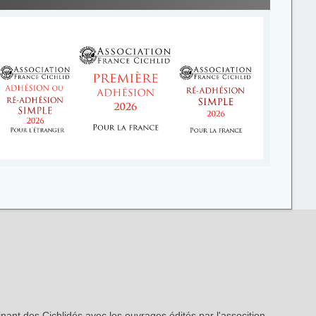
inant des Cichlidés avec les ouvrages édités par l'assocition.