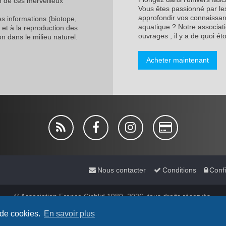
n de ces merveilleux
Vous êtes passionné par les
approfondir vos connaissanc
les informations (biotope,
aquatique ? Notre associati
 et à la reproduction des
ouvrages , il y a de quoi étof
n dans le milieu naturel.
Acheter maintenant
Nous contacter
Conditions
Confi
© Association France Cichlid 1980~2026, tous droits réservés.
dsforum-V4 style by
micka76
&
cabot
© 2025 Sur base d'un design
Plane
®
phpBB
 de cookies.
En savoir plus
Traduit par
phpBB-fr.com