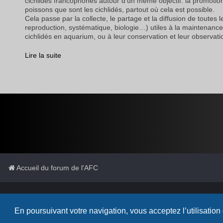
cichlidés francophones autour d’un même objectif: la promotio
poissons que sont les cichlidés, partout où cela est possible.
Cela passe par la collecte, le partage et la diffusion de toutes 
reproduction, systématique, biologie…) utiles à la maintenance
cichlidés en aquarium, ou à leur conservation et leur observatio
Lire la suite
Accueil du forum de l'AFC
Cichli
En poursuivant votre navigation, vous acceptez l’utilisation