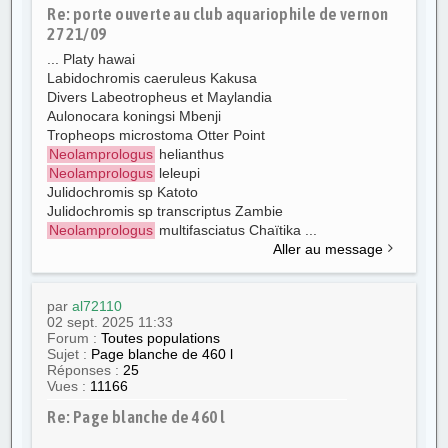
Re: porte ouverte au club aquariophile de vernon
27 21/09
... Platy hawai
Labidochromis caeruleus Kakusa
Divers Labeotropheus et Maylandia
Aulonocara koningsi Mbenji
Tropheops microstoma Otter Point
Neolamprologus
helianthus
Neolamprologus
leleupi
Julidochromis sp Katoto
Julidochromis sp transcriptus Zambie
Neolamprologus
multifasciatus Chaïtika ...
Aller au message
par
al72110
02 sept. 2025 11:33
Forum :
Toutes populations
Sujet :
Page blanche de 460 l
Réponses :
25
Vues :
11166
Re: Page blanche de 460 l