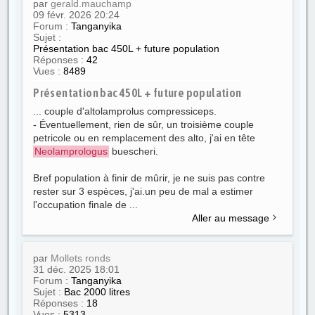
par
gerald.mauchamp
09 févr. 2026 20:24
Forum :
Tanganyika
Sujet :
Présentation bac 450L + future population
Réponses :
42
Vues :
8489
Présentation bac 450L + future population
... couple d'altolamprolus compressiceps.
- Éventuellement, rien de sûr, un troisième couple
petricole ou en remplacement des alto, j'ai en tête
Neolamprologus
buescheri.
Bref population à finir de mûrir, je ne suis pas contre
rester sur 3 espèces, j'ai.un peu de mal a estimer
l'occupation finale de ...
Aller au message
par
Mollets ronds
31 déc. 2025 18:01
Forum :
Tanganyika
Sujet :
Bac 2000 litres
Réponses :
18
Vues :
5313