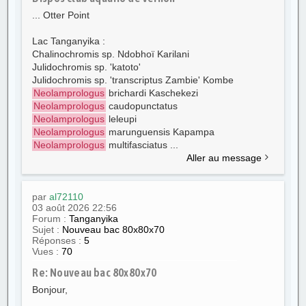
... Otter Point
Lac Tanganyika :
Chalinochromis sp. Ndobhoï Karilani
Julidochromis sp. 'katoto'
Julidochromis sp. 'transcriptus Zambie' Kombe
Neolamprologus
brichardi Kaschekezi
Neolamprologus
caudopunctatus
Neolamprologus
leleupi
Neolamprologus
marunguensis Kapampa
Neolamprologus
multifasciatus ...
Aller au message
par
al72110
03 août 2026 22:56
Forum :
Tanganyika
Sujet :
Nouveau bac 80x80x70
Réponses :
5
Vues :
70
Re: Nouveau bac 80x80x70
Bonjour,