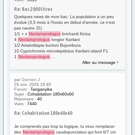
Re: Bac 2000 litres
Quelques news de mon bac. La population a un peu
évolué (3,5 mois à l'hosto en début d'année, ce n'est
pas neutre 😕).
1/1 + x
Neolamprologus
brichardi Kiriza
4
Neolamprologus
longior Karilani
1/2 Astatotilapia burtoni Bujumbura
15 Cyprichromis microlepidotus Karilani island F1
1
Neolamprologus
...
Aller au message
par
Damien.J
25 nov. 2025 18:49
Forum :
Tanganyika
Sujet :
Cohabitation 180x60x60
Réponses :
40
Vues :
7440
Re: Cohabitation 180x60x60
Je comprends pas trop ta logique, tu veux remplacer
des
Neolamprologus
caudopunctatus qui font 6/7 cm