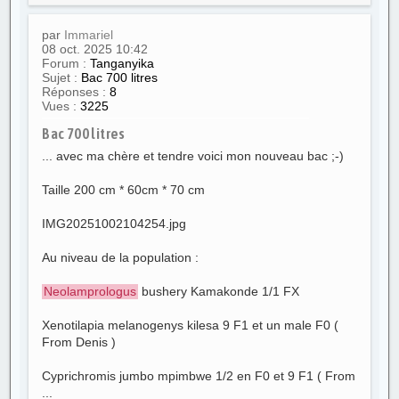
par
Immariel
08 oct. 2025 10:42
Forum :
Tanganyika
Sujet :
Bac 700 litres
Réponses :
8
Vues :
3225
Bac 700 litres
... avec ma chère et tendre voici mon nouveau bac ;-)
Taille 200 cm * 60cm * 70 cm
IMG20251002104254.jpg
Au niveau de la population :
Neolamprologus
bushery Kamakonde 1/1 FX
Xenotilapia melanogenys kilesa 9 F1 et un male F0 (
From Denis )
Cyprichromis jumbo mpimbwe 1/2 en F0 et 9 F1 ( From
...