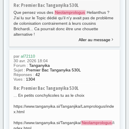
Re: Premier Bac Tanganyika 530L
Que pensez vous des
Neolamprologus
Helianthus ?
J'ai lu sur le Topic dédié qu'il n'y avait pas de problème
de colonisation contrairement à leurs cousins
Brichardi... Ca pourrait donc être une chouette
alternative !
Aller au message
par
al72110
30 avr. 2026 18:04
Forum :
Tanganyika
Sujet :
Premier Bac Tanganyika 530L
Réponses :
42
Vues :
1304
Re: Premier Bac Tanganyika 530L
... En petits conchylicoles tu as le choix
https://www.tanganyika.si/Tanganjika/Lamprologus/inde
x.html
https://www.tanganyika.si/Tanganjika/
Neolamprologus
/i
ndex.html