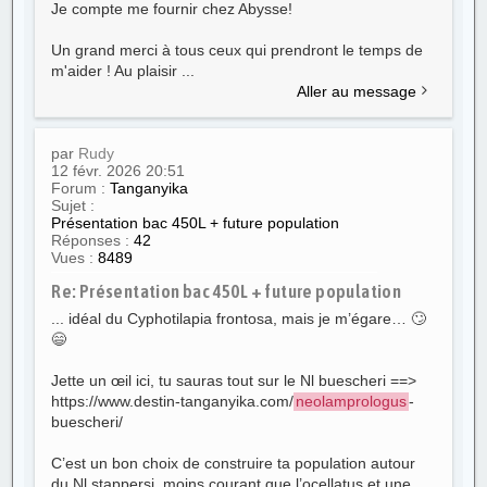
Je compte me fournir chez Abysse!
Un grand merci à tous ceux qui prendront le temps de
m'aider ! Au plaisir ...
Aller au message
par
Rudy
12 févr. 2026 20:51
Forum :
Tanganyika
Sujet :
Présentation bac 450L + future population
Réponses :
42
Vues :
8489
Re: Présentation bac 450L + future population
... idéal du Cyphotilapia frontosa, mais je m’égare… 🙄
😄
Jette un œil ici, tu sauras tout sur le Nl buescheri ==>
https://www.destin-tanganyika.com/
neolamprologus
-
buescheri/
C’est un bon choix de construire ta population autour
du Nl stappersi, moins courant que l’ocellatus et une