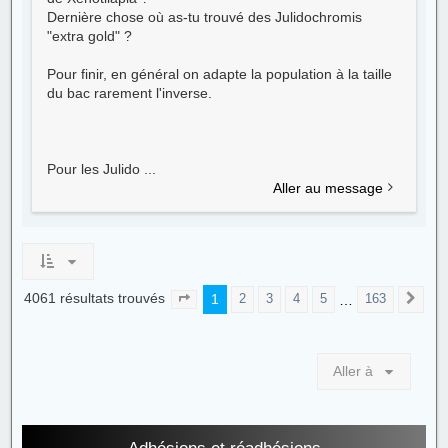
Dernière chose où as-tu trouvé des Julidochromis
"extra gold" ?
Pour finir, en général on adapte la population à la taille
du bac rarement l'inverse.
Pour les Julido ...
Aller au message
4061 résultats trouvés
1
…
2
3
4
5
163
Page
1
sur
163
Sui
Aller à