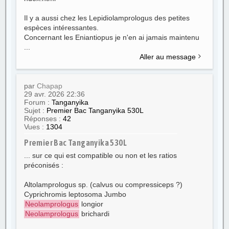
Il y a aussi chez les Lepidiolamprologus des petites
espèces intéressantes.
Concernant les Eniantiopus je n'en ai jamais maintenu
...
Aller au message
par
Chapap
29 avr. 2026 22:36
Forum :
Tanganyika
Sujet :
Premier Bac Tanganyika 530L
Réponses :
42
Vues :
1304
Premier Bac Tanganyika 530L
... sur ce qui est compatible ou non et les ratios
préconisés :
Altolamprologus sp. (calvus ou compressiceps ?)
Cyprichromis leptosoma Jumbo
Neolamprologus
longior
Neolamprologus
brichardi