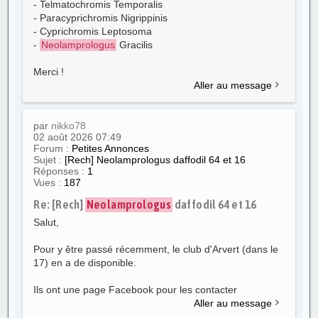
- Telmatochromis Temporalis
- Paracyprichromis Nigrippinis
- Cyprichromis Leptosoma
-
Neolamprologus
Gracilis
Merci !
Aller au message
par
nikko78
02 août 2026 07:49
Forum :
Petites Annonces
Sujet :
[Rech] Neolamprologus daffodil 64 et 16
Réponses :
1
Vues :
187
Re: [Rech]
Neolamprologus
daffodil 64 et 16
Salut,
Pour y être passé récemment, le club d'Arvert (dans le
17) en a de disponible.
Ils ont une page Facebook pour les contacter
Aller au message