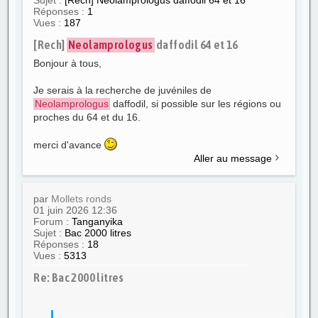
Sujet :
[Rech] Neolamprologus daffodil 64 et 16
Réponses :
1
Vues :
187
[Rech]
Neolamprologus
daffodil 64 et 16
Bonjour à tous,
Je serais à la recherche de juvéniles de
Neolamprologus
daffodil, si possible sur les régions ou
proches du 64 et du 16.
merci d'avance
Aller au message
par
Mollets ronds
01 juin 2026 12:36
Forum :
Tanganyika
Sujet :
Bac 2000 litres
Réponses :
18
Vues :
5313
Re: Bac 2000 litres