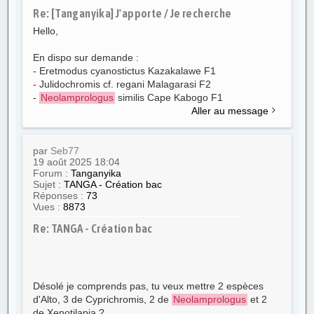
Re: [Tanganyika] J'apporte / Je recherche
Hello,
En dispo sur demande :
- Eretmodus cyanostictus Kazakalawe F1
- Julidochromis cf. regani Malagarasi F2
-
Neolamprologus
similis Cape Kabogo F1
Aller au message
par
Seb77
19 août 2025 18:04
Forum :
Tanganyika
Sujet :
TANGA - Création bac
Réponses :
73
Vues :
8873
Re: TANGA - Création bac
Désolé je comprends pas, tu veux mettre 2 espèces
d'Alto, 3 de Cyprichromis, 2 de
Neolamprologus
et 2
de Xenotilapia ?