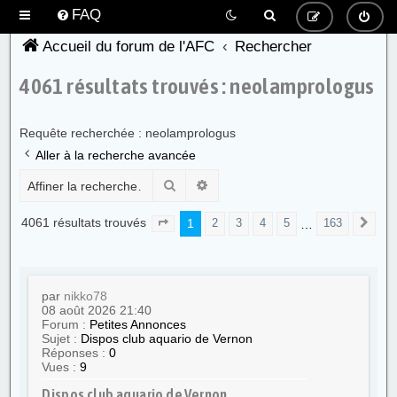
FAQ
Accueil du forum de l'AFC
Rechercher
4061 résultats trouvés :
neolamprologus
Requête recherchée :
neolamprologus
Aller à la recherche avancée
Rechercher
Recherche avancée
4061 résultats trouvés
1
…
2
3
4
5
163
Page
1
sur
163
Sui
par
nikko78
08 août 2026 21:40
Forum :
Petites Annonces
Sujet :
Dispos club aquario de Vernon
Réponses :
0
Vues :
9
Dispos club aquario de Vernon