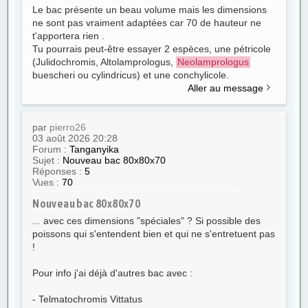
Le bac présente un beau volume mais les dimensions
ne sont pas vraiment adaptées car 70 de hauteur ne
t'apportera rien .
Tu pourrais peut-être essayer 2 espèces, une pétricole
(Julidochromis, Altolamprologus,
Neolamprologus
buescheri ou cylindricus) et une conchylicole.
Aller au message
par
pierro26
03 août 2026 20:28
Forum :
Tanganyika
Sujet :
Nouveau bac 80x80x70
Réponses :
5
Vues :
70
Nouveau bac 80x80x70
... avec ces dimensions "spéciales" ? Si possible des
poissons qui s'entendent bien et qui ne s'entretuent pas
!
Pour info j'ai déjà d'autres bac avec :
- Telmatochromis Vittatus