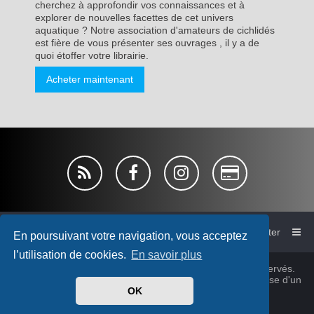
cherchez à approfondir vos connaissances et à
explorer de nouvelles facettes de cet univers
aquatique ? Notre association d'amateurs de cichlidés
est fière de vous présenter ses ouvrages , il y a de
quoi étoffer votre librairie.
Acheter maintenant
Accueil du forum de l'AFC
Nous contacter
En poursuivant votre navigation, vous acceptez
l’utilisation de cookies.
En savoir plus
© Association France Cichlid 1980~2026, tous droits réservés.
Cichlidsforum-V4 style by
micka76
&
cabot
© 2025 Sur base d'un
OK
design
PlanetStyles
®
phpBB
Traduit par
phpBB-fr.com