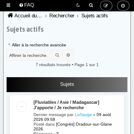
FAQ
Accueil du forum de l'AFC
Rechercher
Sujets actifs
Sujets actifs
Aller à la recherche avancée
Rechercher
Recherche avancée
7 résultats trouvés • Page
1
sur
1
Sujets
[Fluviatiles / Asie / Madagascar]
J'apporte / Je recherche
Dernier message par
LaSauge
«
09 août
2026 09:58
Posté dans
[Congrès] Oradour-sur-Glane
2026
Réponses :
2