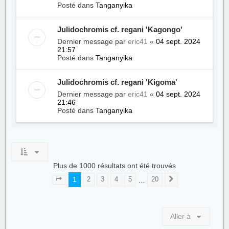
Posté dans
Tanganyika
Julidochromis cf. regani 'Kagongo'
Dernier message par
eric41
«
04 sept. 2024
21:57
Posté dans
Tanganyika
Julidochromis cf. regani 'Kigoma'
Dernier message par
eric41
«
04 sept. 2024
21:46
Posté dans
Tanganyika
Plus de 1000 résultats ont été trouvés
1
…
2
3
4
5
20
Page
1
sur
20
Suivante
Aller à