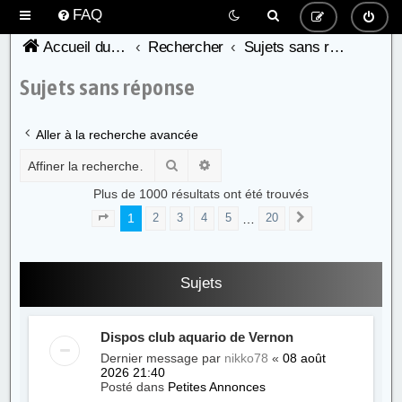
FAQ
Accueil du forum de l'AFC
Rechercher
Sujets sans réponse
Sujets sans réponse
Aller à la recherche avancée
Rechercher
Recherche avancée
Plus de 1000 résultats ont été trouvés
1
…
2
3
4
5
20
Page
1
sur
20
Suivante
Sujets
Dispos club aquario de Vernon
Dernier message par
nikko78
«
08 août
2026 21:40
Posté dans
Petites Annonces