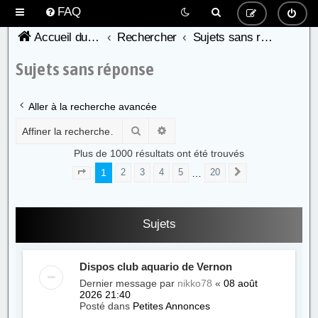
FAQ
Accueil du forum de l'AFC
Rechercher
Sujets sans réponse
Sujets sans réponse
Aller à la recherche avancée
Rechercher
Recherche avancée
Plus de 1000 résultats ont été trouvés
1
…
2
3
4
5
20
Page
1
sur
20
Suivante
Sujets
Dispos club aquario de Vernon
Dernier message par
nikko78
«
08 août
2026 21:40
Posté dans
Petites Annonces