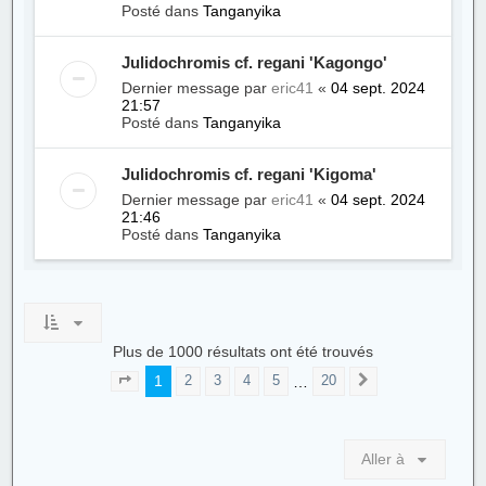
Posté dans
Tanganyika
Julidochromis cf. regani 'Kagongo'
Dernier message par
eric41
«
04 sept. 2024
21:57
Posté dans
Tanganyika
Julidochromis cf. regani 'Kigoma'
Dernier message par
eric41
«
04 sept. 2024
21:46
Posté dans
Tanganyika
Plus de 1000 résultats ont été trouvés
1
…
2
3
4
5
20
Page
1
sur
20
Suivante
Aller à