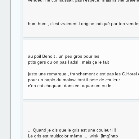
hum hum , c'est vraiment l origine indiqué par ton vendeur 
au poil Benoît , un peu gros pour les
ptits gars qu on pas l adsl , mais ça le fait
juste une remarque , franchement c est pas les C.Horei q
pour un haplo du malawi tant il pete de couleur.
c'en est choquant dans cet aquarium ou le ...
... Quand je dis que le gris est une couleur !!!
Le gris est multicolor même ... :wink: [img]http