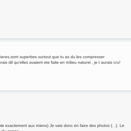
ieres,sont superbes surtout que tu as du les compresser
ais dit qu'elles avaient ete faite en milieu naturel , je t aurais cru!
le exactement aux miens) Je vais donc en faire des photos (...). Le
t du congo.