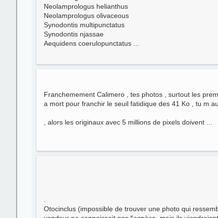
Neolamprologus helianthus
Neolamprologus olivaceous
Synodontis multipunctatus
Synodontis njassae
Aequidens coerulopunctatus ...
Franchemement Calimero , tes photos , surtout les prem
a mort pour franchir le seuil fatidique des 41 Ko , tu m aur
, alors les originaux avec 5 millions de pixels doivent ...
.
Otocinclus (impossible de trouver une photo qui ressemb
vendeur ne connaissait pas l'espèce, mais ils viendraien