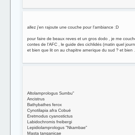
allez j'en rajoute une couche pour l'ambiance :D
pour faire de beaux reves et un gros dodo , je me couche 
contes de l'AFC , le guide des cichlidés (matin quel journa
et bien que lit on au chapitre amerique du sud ? et bien .
Altolamprologus Sumbu"
Ancistrus
Bathybathes ferox
Cynotilapia afra Cobué
Eretmodus cyanostictus
Labidochromis freibergi
Lepidiolamprologus "Nkambae"
Masta tanganicae