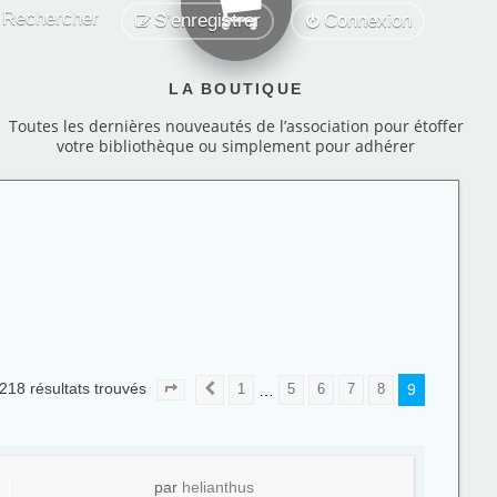
Rechercher
S’enregistrer
Connexion
LA BOUTIQUE
Toutes les dernières nouveautés de l’association pour étoffer
votre bibliothèque ou simplement pour adhérer
218 résultats trouvés
9
…
1
5
6
7
8
Page
9
Précédente
sur
9
par
helianthus