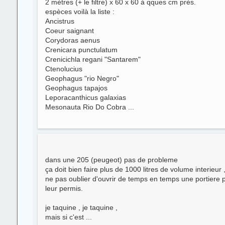
2 mètres (+ le filtre) x 60 x 60 à qques cm près.
espèces voilà la liste :
Ancistrus
Coeur saignant
Corydoras aenus
Crenicara punctulatum
Crenicichla regani "Santarem"
Ctenolucius
Geophagus "rio Negro"
Geophagus tapajos
Leporacanthicus galaxias
Mesonauta Rio Do Cobra ...
dans une 205 (peugeot) pas de probleme
ça doit bien faire plus de 1000 litres de volume interieur 
ne pas oublier d'ouvrir de temps en temps une portiere p
leur permis.
je taquine , je taquine ,
mais si c'est ...