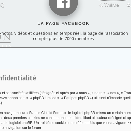
AQ
Thème
LA PAGE FACEBOOK
Photos, vidéos et questions en temps réel, la page de l’association
compte plus de 7000 membres
nfidentialité
t ses sociétés affiliées (désignés ci-après par « nous », « notre », « nos », « Fran
, « www.phpbb.com », « phpBB Limited », « Équipes phpBB ») utilisent n’importe quel
).
 naviguant sur « France Cichlid Forum », le logiciel phpBB créera un certain nombr
es deux premiers cookies ne contiennent qu’un identifiant utilisateur (désigné ci-aprè
r le logiciel phpBB. Un troisième cookie sera créé une fois que vous naviguerez sur
tre navigation sur le forum.