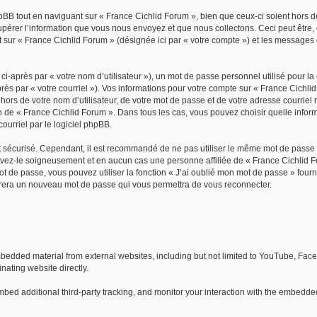
B tout en naviguant sur « France Cichlid Forum », bien que ceux-ci soient hors d
rer l’information que vous nous envoyez et que nous collectons. Ceci peut être, et 
nt sur « France Cichlid Forum » (désignée ici par « votre compte ») et les message
i-après par « votre nom d’utilisateur »), un mot de passe personnel utilisé pour l
rès par « votre courriel »). Vos informations pour votre compte sur « France Cichli
ors de votre nom d’utilisateur, de votre mot de passe et de votre adresse courriel
tion de « France Cichlid Forum ». Dans tous les cas, vous pouvez choisir quelle inf
ourriel par le logiciel phpBB.
t sécurisé. Cependant, il est recommandé de ne pas utiliser le même mot de passe sur
vez-le soigneusement et en aucun cas une personne affiliée de « France Cichlid F
t de passe, vous pouvez utiliser la fonction « J’ai oublié mon mot de passe » four
énérera un nouveau mot de passe qui vous permettra de vous reconnecter.
bedded material from external websites, including but not limited to YouTube, Face
nating website directly.
ed additional third-party tracking, and monitor your interaction with the embedded 