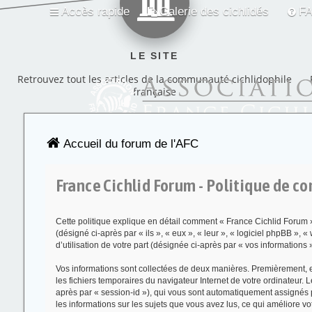
Accès rapide
Galerie des cichlidés
F
LE SITE
Retrouvez tout les articles de la communauté cichlidophile
française
Accueil du forum de l'AFC
France Cichlid Forum - Politique de co
Cette politique explique en détail comment « France Cichlid Forum » e
(désigné ci-après par « ils », « eux », « leur », « logiciel phpBB »
d’utilisation de votre part (désignée ci-après par « vos informations »
Vos informations sont collectées de deux manières. Premièrement, en
les fichiers temporaires du navigateur Internet de votre ordinateur. L
après par « session-id »), qui vous sont automatiquement assignés pa
les informations sur les sujets que vous avez lus, ce qui améliore vo