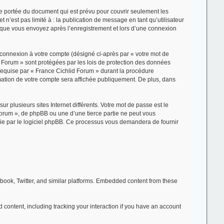
e portée du document qui est prévu pour couvrir seulement les
n’est pas limité à : la publication de message en tant qu’utilisateur
s que vous envoyez après l’enregistrement et lors d’une connexion
a connexion à votre compte (désigné ci-après par « votre mot de
d Forum » sont protégées par les lois de protection des données
 requise par « France Cichlid Forum » durant la procédure
ormation de votre compte sera affichée publiquement. De plus, dans
 plusieurs sites Internet différents. Votre mot de passe est le
orum », de phpBB ou une d’une tierce partie ne peut vous
nie par le logiciel phpBB. Ce processus vous demandera de fournir
book, Twitter, and similar platforms. Embedded content from these
content, including tracking your interaction if you have an account