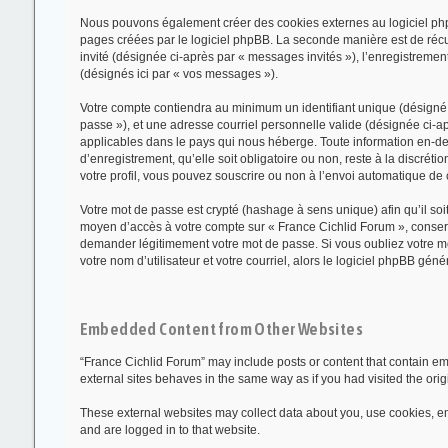
Nous pouvons également créer des cookies externes au logiciel phpB
pages créées par le logiciel phpBB. La seconde manière est de récupé
invité (désignée ci-après par « messages invités »), l’enregistreme
(désignés ici par « vos messages »).
Votre compte contiendra au minimum un identifiant unique (désigné c
passe »), et une adresse courriel personnelle valide (désignée ci-ap
applicables dans le pays qui nous héberge. Toute information en-deh
d’enregistrement, qu’elle soit obligatoire ou non, reste à la discré
votre profil, vous pouvez souscrire ou non à l’envoi automatique de c
Votre mot de passe est crypté (hashage à sens unique) afin qu’il soi
moyen d’accès à votre compte sur « France Cichlid Forum », conser
demander légitimement votre mot de passe. Si vous oubliez votre mo
votre nom d’utilisateur et votre courriel, alors le logiciel phpBB g
Embedded Content from Other Websites
“France Cichlid Forum” may include posts or content that contain em
external sites behaves in the same way as if you had visited the origi
These external websites may collect data about you, use cookies, emb
and are logged in to that website.