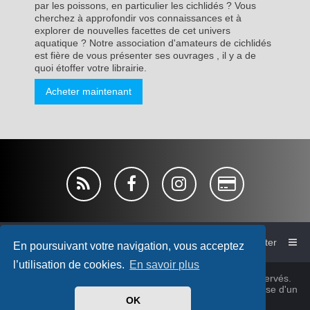
par les poissons, en particulier les cichlidés ? Vous
cherchez à approfondir vos connaissances et à
explorer de nouvelles facettes de cet univers
aquatique ? Notre association d'amateurs de cichlidés
est fière de vous présenter ses ouvrages , il y a de
quoi étoffer votre librairie.
Acheter maintenant
Accueil du forum de l'AFC
Nous contacter
En poursuivant votre navigation, vous acceptez
l’utilisation de cookies.
En savoir plus
© Association France Cichlid 1980~2026, tous droits réservés.
Cichlidsforum-V4 style by
micka76
&
cabot
© 2025 Sur base d'un
design
PlanetStyles
OK
®