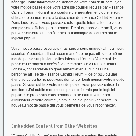
héberge. Toute information en-dehors de votre nom d’utilisateur, de
votre mot de passe et de votre adresse courriel requise par « France
Cichlid Forum » durant la procédure d’enregistrement, qu’elle soit
obligatoire ou non, reste à la discrétion de « France Cichlid Forum ».
Dans tous les cas, vous pouvez choisir quelle information de votre
compte sera affichée publiquement. De plus, dans votre profil, vous
pouvez souscrire ou non à l’envoi automatique de courriel par le
logiciel phpBB.
Votre mot de passe est crypté (hashage à sens unique) afin qu’il soit
sécurisé. Cependant, il est recommandé de ne pas utiliser le même
mot de passe sur plusieurs sites Internet différents. Votre mot de
passe est le moyen d’accès à votre compte sur « France Cichlid
Forum », conservez-le soigneusement et en aucun cas une
personne affiliée de « France Cichlid Forum », de phpBB ou une
d’une tierce partie ne peut vous demander légitimement votre mot de
passe. Si vous oubliez votre mot de passe, vous pouvez utiliser la
fonction « J’ai oublié mon mot de passe » fournie par le logiciel
phpBB. Ce processus vous demandera de fournir votre nom
d’utilisateur et votre courriel, alors le logiciel phpBB générera un
nouveau mot de passe qui vous permettra de vous reconnecter.
Embedded Content from Other Websites
“France Cichlid Forum” may include posts or content that contain