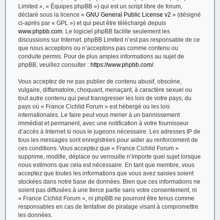
Limited », « Équipes phpBB ») qui est un script libre de forum,
déclaré sous la licence «
GNU General Public License v2
» (désigné
ci-après par « GPL ») et qui peut être téléchargé depuis
www.phpbb.com
. Le logiciel phpBB facilite seulement les
discussions sur Internet. phpBB Limited n’est pas responsable de ce
que nous acceptons ou n’acceptons pas comme contenu ou
conduite permis. Pour de plus amples informations au sujet de
phpBB, veuillez consulter :
https://www.phpbb.com/
.
Vous acceptez de ne pas publier de contenu abusif, obscène,
vulgaire, diffamatoire, choquant, menaçant, à caractère sexuel ou
tout autre contenu qui peut transgresser les lois de votre pays, du
pays où « France Cichlid Forum » est hébergé ou les lois
internationales. Le faire peut vous mener à un bannissement
immédiat et permanent, avec une notification à votre fournisseur
d’accès à Internet si nous le jugeons nécessaire. Les adresses IP de
tous les messages sont enregistrées pour aider au renforcement de
ces conditions. Vous acceptez que « France Cichlid Forum »
supprime, modifie, déplace ou verrouille n’importe quel sujet lorsque
nous estimons que cela est nécessaire. En tant que membre, vous
acceptez que toutes les informations que vous avez saisies soient
stockées dans notre base de données. Bien que ces informations ne
soient pas diffusées à une tierce partie sans votre consentement, ni
« France Cichlid Forum », ni phpBB ne pourront être tenus comme
responsables en cas de tentative de piratage visant à compromettre
les données.