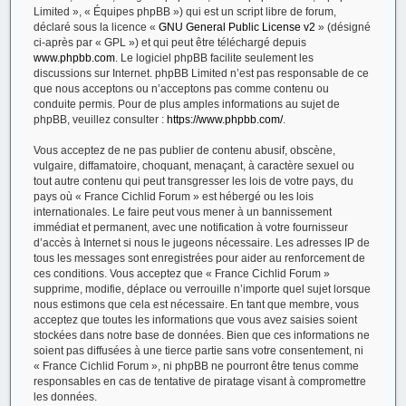
Limited », « Équipes phpBB ») qui est un script libre de forum,
déclaré sous la licence «
GNU General Public License v2
» (désigné
ci-après par « GPL ») et qui peut être téléchargé depuis
www.phpbb.com
. Le logiciel phpBB facilite seulement les
discussions sur Internet. phpBB Limited n’est pas responsable de ce
que nous acceptons ou n’acceptons pas comme contenu ou
conduite permis. Pour de plus amples informations au sujet de
phpBB, veuillez consulter :
https://www.phpbb.com/
.
Vous acceptez de ne pas publier de contenu abusif, obscène,
vulgaire, diffamatoire, choquant, menaçant, à caractère sexuel ou
tout autre contenu qui peut transgresser les lois de votre pays, du
pays où « France Cichlid Forum » est hébergé ou les lois
internationales. Le faire peut vous mener à un bannissement
immédiat et permanent, avec une notification à votre fournisseur
d’accès à Internet si nous le jugeons nécessaire. Les adresses IP de
tous les messages sont enregistrées pour aider au renforcement de
ces conditions. Vous acceptez que « France Cichlid Forum »
supprime, modifie, déplace ou verrouille n’importe quel sujet lorsque
nous estimons que cela est nécessaire. En tant que membre, vous
acceptez que toutes les informations que vous avez saisies soient
stockées dans notre base de données. Bien que ces informations ne
soient pas diffusées à une tierce partie sans votre consentement, ni
« France Cichlid Forum », ni phpBB ne pourront être tenus comme
responsables en cas de tentative de piratage visant à compromettre
les données.