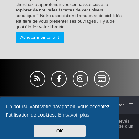
cherchez à approfondir vos connaissances et à
explorer de nouvelles facettes de cet univers
aquatique ? Notre association d'amateurs de cichlidés
est fière de vous présenter ses ouvrages , il y a de
quoi étoffer votre librairie.
Acheter maintenant
Accueil du forum de l'AFC
Nous contacter
En poursuivant votre navigation, vous acceptez
l’utilisation de cookies.
En savoir plus
© Association France Cichlid 1980~2026, tous droits réservés.
Cichlidsforum-V4 style by
micka76
&
cabot
© 2025 Sur base d'un
design
PlanetStyles
OK
®
phpBB