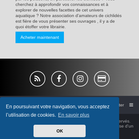
cherchez à approfondir vos connaissances et à
explorer de nouvelles facettes de cet univers
aquatique ? Notre association d'amateurs de cichlidés
est fière de vous présenter ses ouvrages , il y a de
quoi étoffer votre librairie.
Acheter maintenant
Accueil du forum de l'AFC
Nous contacter
En poursuivant votre navigation, vous acceptez
l’utilisation de cookies.
En savoir plus
© Association France Cichlid 1980~2026, tous droits réservés.
Cichlidsforum-V4 style by
micka76
&
cabot
© 2025 Sur base d'un
design
PlanetStyles
OK
®
phpBB