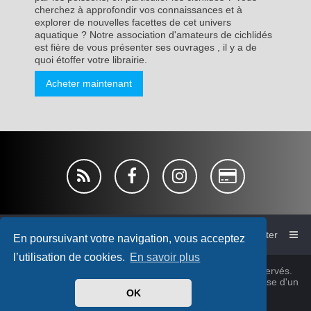
cherchez à approfondir vos connaissances et à
explorer de nouvelles facettes de cet univers
aquatique ? Notre association d'amateurs de cichlidés
est fière de vous présenter ses ouvrages , il y a de
quoi étoffer votre librairie.
Acheter maintenant
Accueil du forum de l'AFC
Nous contacter
En poursuivant votre navigation, vous acceptez
l’utilisation de cookies.
En savoir plus
© Association France Cichlid 1980~2026, tous droits réservés.
Cichlidsforum-V4 style by
micka76
&
cabot
© 2025 Sur base d'un
design
PlanetStyles
OK
®
phpBB