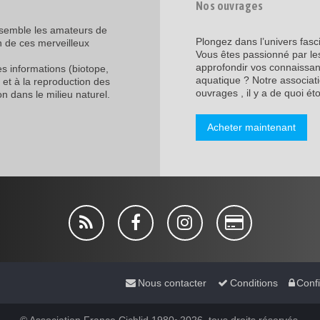
Nos ouvrages
assemble les amateurs de
Plongez dans l’univers fasc
n de ces merveilleux
Vous êtes passionné par les
approfondir vos connaissanc
les informations (biotope,
aquatique ? Notre associati
 et à la reproduction des
ouvrages , il y a de quoi étof
n dans le milieu naturel.
Acheter maintenant
Nous contacter
Conditions
Confi
© Association France Cichlid 1980~2026, tous droits réservés.