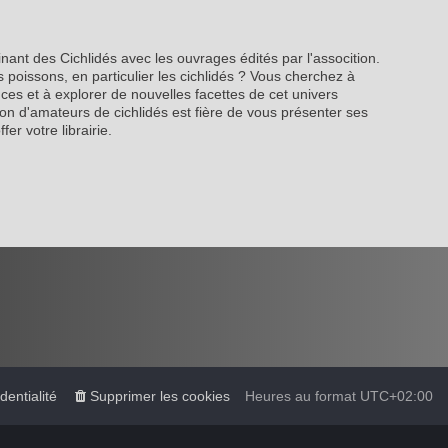
inant des Cichlidés avec les ouvrages édités par l'assocition.
 poissons, en particulier les cichlidés ? Vous cherchez à
es et à explorer de nouvelles facettes de cet univers
on d'amateurs de cichlidés est fière de vous présenter ses
fer votre librairie.
dentialité
Supprimer les cookies
Heures au format
UTC+02:00