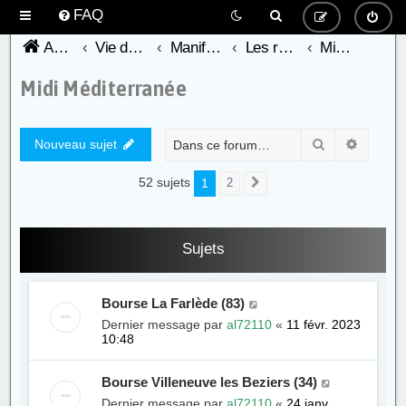
FAQ
Accueil du forum de l'AFC
Vie de l'association -AFC-
Manifestations / Bourses / Vie associative
Les régions
Midi Méditerranée
Midi Méditerranée
Rechercher
Recher
Nouveau sujet
52 sujets
1
2
Suivante
Sujets
Bourse La Farlède (83)
Dernier message par
al72110
«
11 févr. 2023
10:48
Bourse Villeneuve les Beziers (34)
Dernier message par
al72110
«
24 janv.