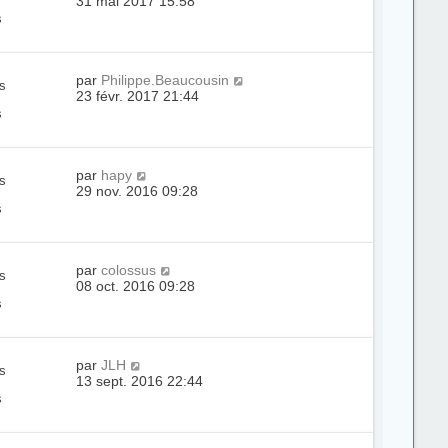
31 mai 2017 15:58
s
par
Philippe.Beaucousin
s
23 févr. 2017 21:44
s
par
hapy
s
29 nov. 2016 09:28
s
par
colossus
s
08 oct. 2016 09:28
s
par
JLH
s
13 sept. 2016 22:44
s