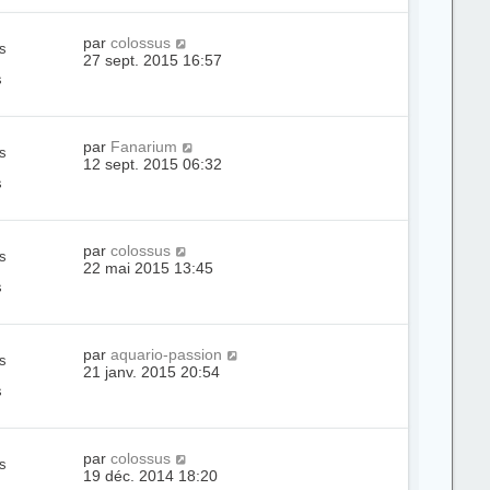
par
colossus
s
27 sept. 2015 16:57
s
par
Fanarium
s
12 sept. 2015 06:32
s
par
colossus
s
22 mai 2015 13:45
s
par
aquario-passion
s
21 janv. 2015 20:54
s
par
colossus
s
19 déc. 2014 18:20