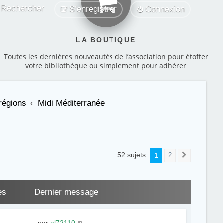
Rechercher
S’enregistrer
Connexion
LA BOUTIQUE
Toutes les dernières nouveautés de l’association pour étoffer
votre bibliothèque ou simplement pour adhérer
régions
Midi Méditerranée
52 sujets
1
2
Suivante
es
Dernier message
par
al72110