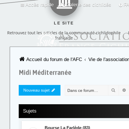
Accès rapide
Galerie des cichlidés
F
LE SITE
Retrouvez tout les articles de la communauté cichlidophile
française
Accueil du forum de l'AFC
Vie de l'associati
Midi Méditerranée
Recher
R
Nouveau sujet
Sujets
Bourse La Farlède (83)