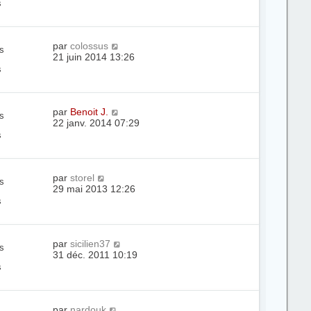
s
par
colossus
s
21 juin 2014 13:26
s
par
Benoit J.
s
22 janv. 2014 07:29
s
par
storel
s
29 mai 2013 12:26
s
par
sicilien37
s
31 déc. 2011 10:19
s
par
nardouk