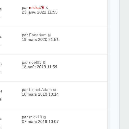
par
micka76
s
23 janv. 2022 11:55
s
par
Fanarium
s
19 mars 2020 21:51
s
par
noel83
s
18 août 2019 11:59
s
par
Lionel.Adam
es
18 mars 2019 10:14
s
par
mick13
s
07 mars 2019 10:07
s