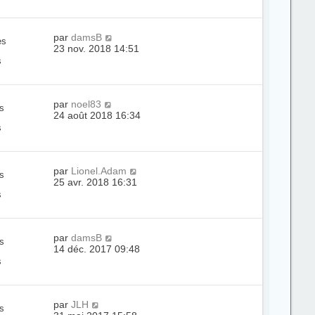
par
damsB
es
23 nov. 2018 14:51
s
par
noel83
s
24 août 2018 16:34
s
par
Lionel.Adam
s
25 avr. 2018 16:31
s
par
damsB
s
14 déc. 2017 09:48
s
par
JLH
s