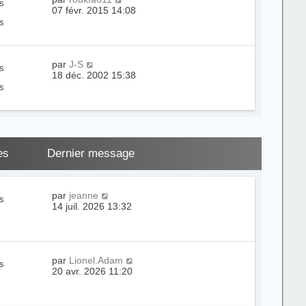
s
07 févr. 2015 14:08
s
par
J-S
s
18 déc. 2002 15:38
s
es
Dernier message
par
jeanne
s
14 juil. 2026 13:32
par
Lionel.Adam
s
20 avr. 2026 11:20