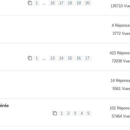
…
1
16
17
18
19
20
135710 Vu
4 Réponse
3772 Vue
423 Répons
…
1
13
14
15
16
17
72038 Vue
14 Répons
5561 Vue
érée
102 Répons
1
2
3
4
5
57464 Vue