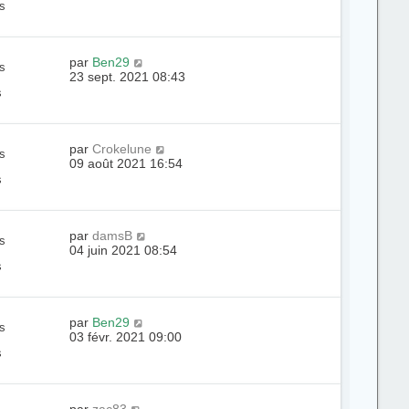
s
par
Ben29
s
23 sept. 2021 08:43
s
par
Crokelune
s
09 août 2021 16:54
s
par
damsB
s
04 juin 2021 08:54
s
par
Ben29
s
03 févr. 2021 09:00
s