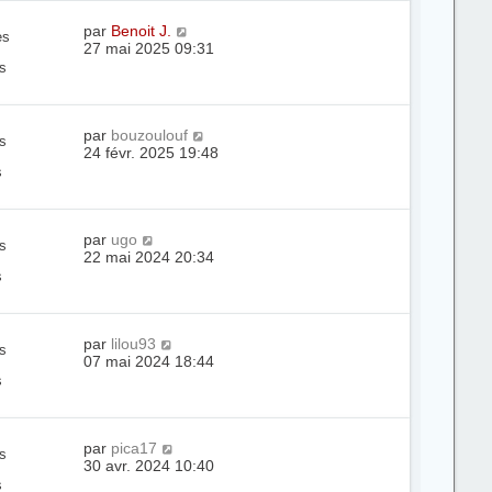
par
Benoit J.
es
27 mai 2025 09:31
s
par
bouzoulouf
s
24 févr. 2025 19:48
s
par
ugo
s
22 mai 2024 20:34
s
par
lilou93
s
07 mai 2024 18:44
s
par
pica17
s
30 avr. 2024 10:40
s