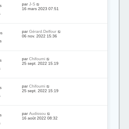
par
J-S
s
16 mars 2023 07:51
s
par
Gérard.Delfour
es
06 nov. 2022 15:36
s
par
Chifoumi
s
25 sept. 2022 15:19
s
par
Chifoumi
s
25 sept. 2022 15:19
s
par
Audissou
s
16 août 2022 08:32
s