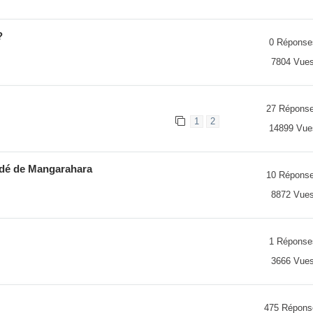
?
0 Réponse
7804 Vue
27 Répons
1
2
14899 Vue
idé de Mangarahara
10 Répons
8872 Vue
1 Réponse
3666 Vue
475 Répons