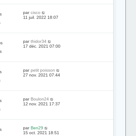
par
cisco
s
11 juil. 2022 18:07
s
par
thidor34
es
17 déc. 2021 07:00
s
par
petit poisson
s
27 nov. 2021 07:44
s
par
Boulon24
s
12 nov. 2021 17:37
s
par
Ben29
s
15 oct. 2021 18:51