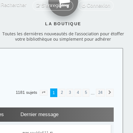
Rechercher
S’enregistrer
Connexion
LA BOUTIQUE
Toutes les dernières nouveautés de l’association pour étoffer
votre bibliothèque ou simplement pour adhérer
1181 sujets
1
…
2
3
4
5
24
Page
1
sur
24
Suivante
es
Dernier message
par
roukfa611