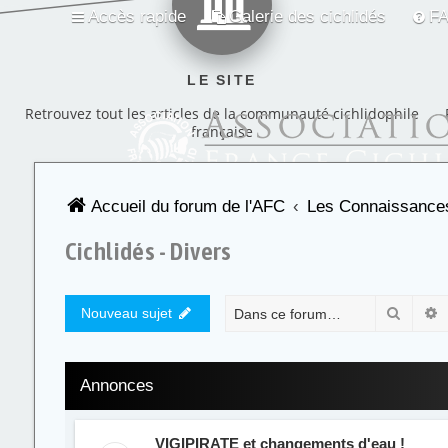
Accès rapide
Galerie des cichlidés
F
LE SITE
Retrouvez tout les articles de la communauté cichlidophile
française
Accueil du forum de l'AFC
Les Connaissances
Cichlidés - Divers
Recher
R
Nouveau sujet
Annonces
VIGIPIRATE et changements d'eau !