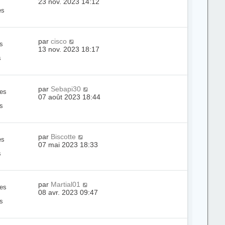
23 nov. 2023 14:12
es
par
cisco
s
13 nov. 2023 18:17
s
par
Sebapi30
es
07 août 2023 18:44
s
par
Biscotte
es
07 mai 2023 18:33
s
par
Martial01
es
08 avr. 2023 09:47
s