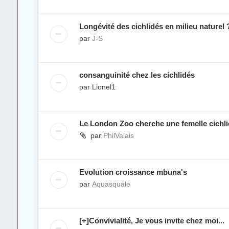
Longévité des cichlidés en milieu naturel 
par
J-S
consanguinité chez les cichlidés
par
Lionel1
Le London Zoo cherche une femelle cichl
par
PhilValais
Evolution croissance mbuna's
par
Aquasquale
[+]Convivialité, Je vous invite chez moi...