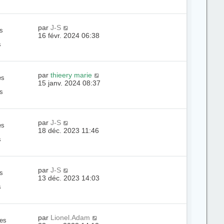
par
J-S
s
16 févr. 2024 06:38
s
par
thieery marie
es
15 janv. 2024 08:37
s
par
J-S
es
18 déc. 2023 11:46
s
par
J-S
s
13 déc. 2023 14:03
s
par
Lionel.Adam
es