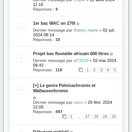
11:16
Réponses :
4
1er bac WAC en 270l
Dernier message par
thieery marie
«
02 juil.
2024 08:14
Réponses :
10
Projet bac fluviatile africain 600 litres
Dernier message par
al72110
«
02 mai 2024
08:42
Réponses :
118
1
2
3
4
5
[+] Le genre Pelvicachromis et
Wallaceochromis
Dernier message par
cisco
«
20 févr. 2024
12:05
Réponses :
497
…
1
17
18
19
20
Débutant cichlidé