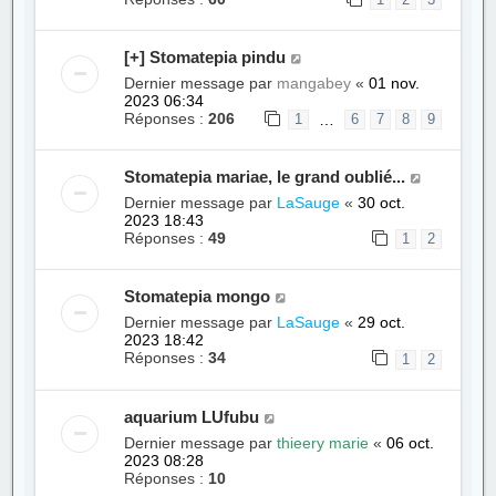
1
2
3
[+] Stomatepia pindu
Dernier message par
mangabey
«
01 nov.
2023 06:34
Réponses :
206
…
1
6
7
8
9
Stomatepia mariae, le grand oublié...
Dernier message par
LaSauge
«
30 oct.
2023 18:43
Réponses :
49
1
2
Stomatepia mongo
Dernier message par
LaSauge
«
29 oct.
2023 18:42
Réponses :
34
1
2
aquarium LUfubu
Dernier message par
thieery marie
«
06 oct.
2023 08:28
Réponses :
10