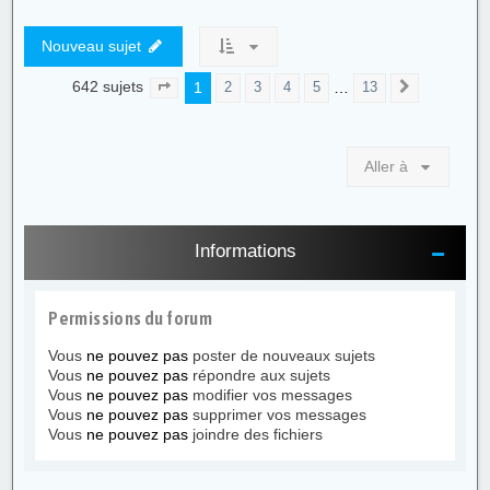
Nouveau sujet
642 sujets
1
…
2
3
4
5
13
Page
1
sur
13
Suivante
Aller à
Informations
Permissions du forum
Vous
ne pouvez pas
poster de nouveaux sujets
Vous
ne pouvez pas
répondre aux sujets
Vous
ne pouvez pas
modifier vos messages
Vous
ne pouvez pas
supprimer vos messages
Vous
ne pouvez pas
joindre des fichiers