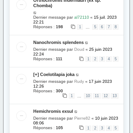
Orthochromis indermauri (ex sp.
Chomba)
Dernier message par
al72110
«
15 juil. 2023
22:21
Réponses :
198
…
1
5
6
7
8
Nanochromis splendens
Dernier message par
Doud
«
25 juin 2023
22:24
Réponses :
111
1
2
3
4
5
[+] Coelotilapia joka
Dernier message par
Rudy
«
17 juin 2023
12:26
Réponses :
300
…
1
10
11
12
13
Hemichromis exsul
Dernier message par
Pierre82
«
10 juin 2023
08:06
Réponses :
105
1
2
3
4
5