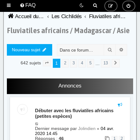
FAQ
Accueil du forum de l'AFC
Les Cichlidés
Fluviatiles africains / Madagascar / Asie
Fluviatiles africains / Madagascar / Asie
Rechercher
Recher
Nouveau sujet
642 sujets
1
…
2
3
4
5
13
Page
1
sur
13
Suivante
Annonces
Débuter avec les fluviatiles africains
(petites espèces)
Dernier message par
Jolindien
«
04 avr.
2020 14:45
Réponses :
46
1
2