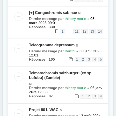
[+] Congochromis sabinae
Dernier message par
thieery marie
«
03
mars 2025 09:01
Réponses :
330
…
1
11
12
13
14
Teleogramma depressum
Dernier message par
Ben29
«
30 janv. 2025
12:01
Réponses :
105
1
2
3
4
5
Telmatochromis salzburgeri (ex sp.
Lufubu) (Zambie)
Dernier message par
thieery marie
«
06 janv.
2025 08:53
Réponses :
87
1
2
3
4
Projet 90 L WAC
Dernier message par
crypto
«
12 août 2024