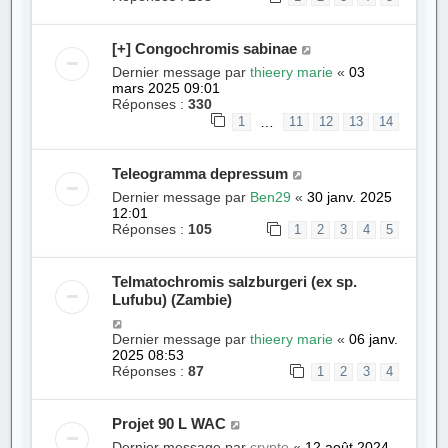
[+] Congochromis sabinae
Dernier message par
thieery marie
«
03
mars 2025 09:01
Réponses :
330
…
1
11
12
13
14
Teleogramma depressum
Dernier message par
Ben29
«
30 janv. 2025
12:01
Réponses :
105
1
2
3
4
5
Telmatochromis salzburgeri (ex sp.
Lufubu) (Zambie)
Dernier message par
thieery marie
«
06 janv.
2025 08:53
Réponses :
87
1
2
3
4
Projet 90 L WAC
Dernier message par
crypto
«
12 août 2024