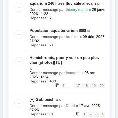
aquarium 240 litres fluviatile africain
Dernier message par
thieery marie
«
26 janv.
2026 11:22
Réponses :
7
Population aqua terrarium 800l
Dernier message par
brebiou
«
09 déc. 2025
21:02
Réponses :
21
Hemichromis, pour y voir un peu plus
clair [photos][TU]
Dernier message par
Immariel
«
08 oct.
2025 10:24
Réponses :
493
…
1
17
18
19
20
[+] Gobiocichla
Dernier message par
Doud
«
17 avr. 2025
07:26
Réponses :
91
1
2
3
4