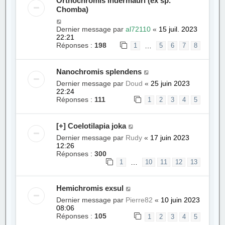
Orthochromis indermauri (ex sp.
Chomba)
Dernier message par
al72110
«
15 juil. 2023
22:21
Réponses :
198
…
1
5
6
7
8
Nanochromis splendens
Dernier message par
Doud
«
25 juin 2023
22:24
Réponses :
111
1
2
3
4
5
[+] Coelotilapia joka
Dernier message par
Rudy
«
17 juin 2023
12:26
Réponses :
300
…
1
10
11
12
13
Hemichromis exsul
Dernier message par
Pierre82
«
10 juin 2023
08:06
Réponses :
105
1
2
3
4
5