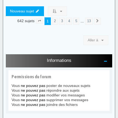
Nouveau sujet
642 sujets
1
…
2
3
4
5
13
Page
1
sur
13
Suivante
Aller à
Informations
Permissions du forum
Vous
ne pouvez pas
poster de nouveaux sujets
Vous
ne pouvez pas
répondre aux sujets
Vous
ne pouvez pas
modifier vos messages
Vous
ne pouvez pas
supprimer vos messages
Vous
ne pouvez pas
joindre des fichiers