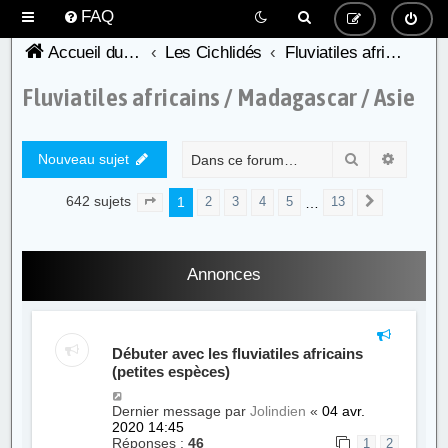
FAQ
Accueil du forum de l'AFC
Les Cichlidés
Fluviatiles africains / Madagascar / Asie
Fluviatiles africains / Madagascar / Asie
Rechercher
Recher
Nouveau sujet
642 sujets
1
…
2
3
4
5
13
Page
1
sur
13
Suivante
Annonces
Débuter avec les fluviatiles africains
(petites espèces)
Dernier message par
Jolindien
«
04 avr.
2020 14:45
Réponses :
46
1
2