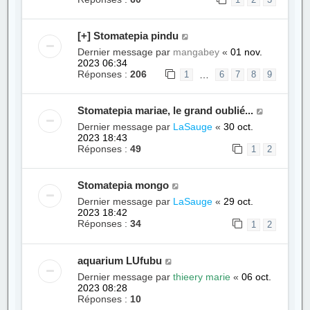
1
2
3
[+] Stomatepia pindu
Dernier message par
mangabey
«
01 nov.
2023 06:34
Réponses :
206
…
1
6
7
8
9
Stomatepia mariae, le grand oublié...
Dernier message par
LaSauge
«
30 oct.
2023 18:43
Réponses :
49
1
2
Stomatepia mongo
Dernier message par
LaSauge
«
29 oct.
2023 18:42
Réponses :
34
1
2
aquarium LUfubu
Dernier message par
thieery marie
«
06 oct.
2023 08:28
Réponses :
10