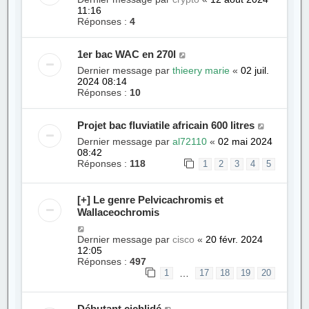
11:16
Réponses :
4
1er bac WAC en 270l
Dernier message par
thieery marie
«
02 juil.
2024 08:14
Réponses :
10
Projet bac fluviatile africain 600 litres
Dernier message par
al72110
«
02 mai 2024
08:42
Réponses :
118
1
2
3
4
5
[+] Le genre Pelvicachromis et
Wallaceochromis
Dernier message par
cisco
«
20 févr. 2024
12:05
Réponses :
497
…
1
17
18
19
20
Débutant cichlidé