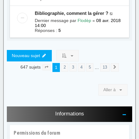
Bibliographie, comment la gérer ?
Dernier message par
Flodèp
«
08 avr. 2018
14:00
Réponses :
5
Nouveau sujet
647 sujets
1
…
2
3
4
5
13
Page
1
sur
13
Suivante
Aller à
Informations
Permissions du forum