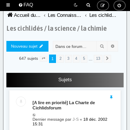
FAQ
Accueil du forum de l'AFC
Les Connaissances Cichlidophiles
Les cichlidés / la science / la chimie
Les cichlidés / la science / la chimie
Rechercher
Recher
Nouveau sujet
647 sujets
1
…
2
3
4
5
13
Page
1
sur
13
Suivante
Sujets
[A lire en priorité] La Charte de
Cichlidsforum
Dernier message par
J-S
«
18 déc. 2002
15:31