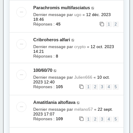
Parachromis multifasciatus
Dernier message par
ugo
«
12 déc. 2023
18:46
Réponses :
45
1
2
Cribroheros alfari
Dernier message par
crypto
«
12 oct. 2023
14:21
Réponses :
8
100/60/70
Dernier message par
Julien666
«
10 oct.
2023 12:40
Réponses :
105
1
2
3
4
5
Amatitlania altoflava
Dernier message par
mélano57
«
22 sept.
2023 17:07
Réponses :
109
1
2
3
4
5