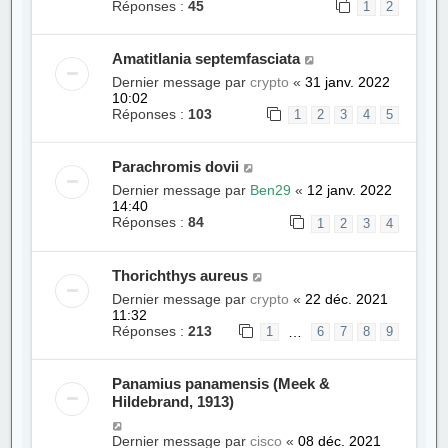
Réponses :
45
1
2
Amatitlania septemfasciata
Dernier message par
crypto
«
31 janv. 2022
10:02
Réponses :
103
1
2
3
4
5
Parachromis dovii
Dernier message par
Ben29
«
12 janv. 2022
14:40
Réponses :
84
1
2
3
4
Thorichthys aureus
Dernier message par
crypto
«
22 déc. 2021
11:32
Réponses :
213
…
1
6
7
8
9
Panamius panamensis (Meek &
Hildebrand, 1913)
Dernier message par
cisco
«
08 déc. 2021