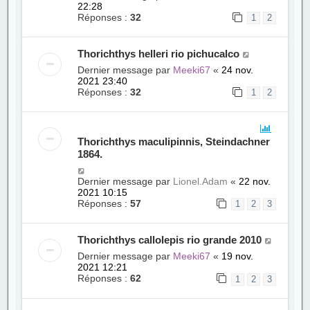
22:28
Réponses :
32
1
2
Thorichthys helleri rio pichucalco
Dernier message par
Meeki67
«
24 nov.
2021 23:40
Réponses :
32
1
2
Thorichthys maculipinnis, Steindachner
1864.
Dernier message par
Lionel.Adam
«
22 nov.
2021 10:15
Réponses :
57
1
2
3
Thorichthys callolepis rio grande 2010
Dernier message par
Meeki67
«
19 nov.
2021 12:21
Réponses :
62
1
2
3