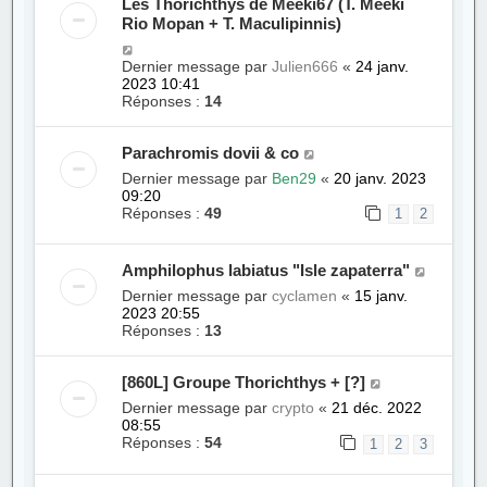
Les Thorichthys de Meeki67 (T. Meeki
Rio Mopan + T. Maculipinnis)
Dernier message par
Julien666
«
24 janv.
2023 10:41
Réponses :
14
Parachromis dovii & co
Dernier message par
Ben29
«
20 janv. 2023
09:20
Réponses :
49
1
2
Amphilophus labiatus "Isle zapaterra"
Dernier message par
cyclamen
«
15 janv.
2023 20:55
Réponses :
13
[860L] Groupe Thorichthys + [?]
Dernier message par
crypto
«
21 déc. 2022
08:55
Réponses :
54
1
2
3