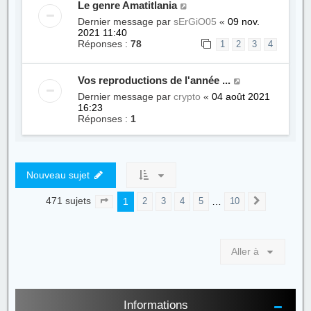
Le genre Amatitlania
Dernier message par
sErGiO05
«
09 nov.
2021 11:40
Réponses :
78
1
2
3
4
Vos reproductions de l'année ...
Dernier message par
crypto
«
04 août 2021
16:23
Réponses :
1
Nouveau sujet
471 sujets
1
…
2
3
4
5
10
Page
1
sur
10
Suivante
Aller à
Informations