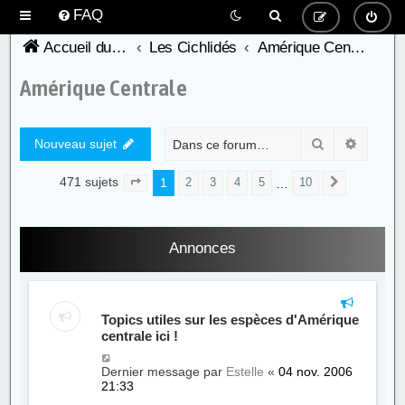
FAQ
Accueil du forum de l'AFC
Les Cichlidés
Amérique Centrale
Amérique Centrale
Rechercher
Recher
Nouveau sujet
471 sujets
1
…
2
3
4
5
10
Page
1
sur
10
Suivante
Annonces
Topics utiles sur les espèces d'Amérique
centrale ici !
Dernier message par
Estelle
«
04 nov. 2006
21:33