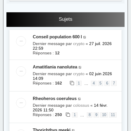
Sujets
Conseil population 600 l
Dernier message par
crypto
«
27 juil. 2026
22:59
Réponses :
12
Amatitlania nanolutea
Dernier message par
crypto
«
02 juin 2026
14:09
Réponses :
162
…
1
4
5
6
7
Rheoheros coeruleus
Dernier message par
colossus
«
14 févr.
2026 11:50
Réponses :
250
…
1
8
9
10
11
Thorichthys meeki