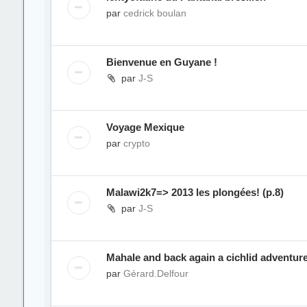
par
cedrick boulan
Bienvenue en Guyane !
par
J-S
Voyage Mexique
par
crypto
Malawi2k7=> 2013 les plongées! (p.8)
par
J-S
Mahale and back again a cichlid adventure
par
Gérard.Delfour