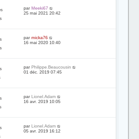
par
Meeki67
es
25 mai 2021 20:42
s
par
micka76
s
16 mai 2020 10:40
s
par
Philippe.Beaucousin
s
01 déc. 2019 07:45
s
par
Lionel.Adam
s
16 avr. 2019 10:05
s
par
Lionel.Adam
s
05 avr. 2019 16:12
s