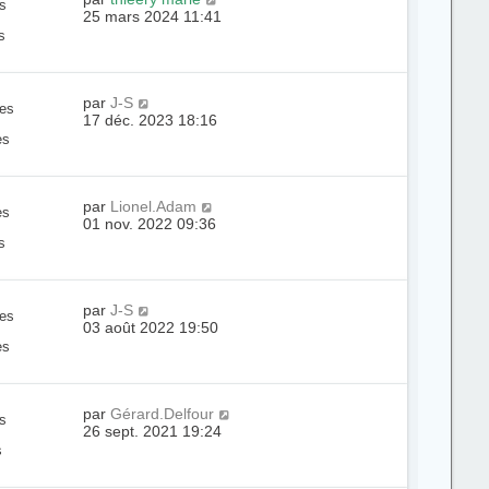
s
25 mars 2024 11:41
s
par
J-S
es
17 déc. 2023 18:16
es
par
Lionel.Adam
es
01 nov. 2022 09:36
s
par
J-S
es
03 août 2022 19:50
es
par
Gérard.Delfour
s
26 sept. 2021 19:24
s