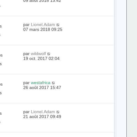
09 août 2018 13:42
s
par
Lionel.Adam
s
07 mars 2018 09:25
s
par
wildwolf
es
19 oct. 2017 02:04
s
par
westafrica
es
26 août 2017 15:47
s
par
Lionel.Adam
s
21 août 2017 09:49
s