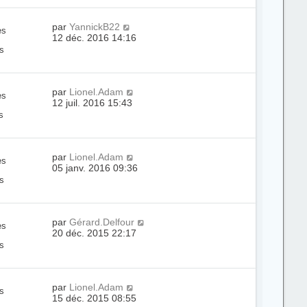
par
YannickB22
es
12 déc. 2016 14:16
s
par
Lionel.Adam
es
12 juil. 2016 15:43
s
par
Lionel.Adam
es
05 janv. 2016 09:36
s
par
Gérard.Delfour
es
20 déc. 2015 22:17
s
par
Lionel.Adam
s
15 déc. 2015 08:55