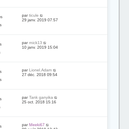
par
ticule
es
29 janv. 2019 07:57
s
par
mick13
s
10 janv. 2019 15:04
s
par
Lionel.Adam
s
27 déc. 2018 09:54
s
par
Tank ganyika
s
25 oct. 2018 15:16
s
par
Meeki67
s