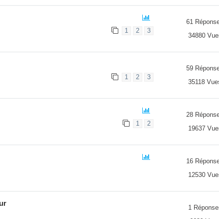
61 Répons
1
2
3
34880 Vue
59 Répons
1
2
3
35118 Vue
28 Répons
1
2
19637 Vue
16 Répons
12530 Vue
ur
1 Réponse