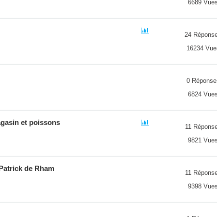
6689 Vue
24 Répons
16234 Vue
0 Réponse
6824 Vue
gasin et poissons
11 Répons
9821 Vue
Patrick de Rham
11 Répons
9398 Vue