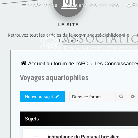
Accès rapide
Galerie des cichlidés
F
LE SITE
Retrouvez tout les articles de la communauté cichlidophile
française
Accueil du forum de l'AFC
Les Connaissances
Voyages aquariophiles
Recher
R
Nouveau sujet
Sujets
ichtyofaune du Pantanal brésilien