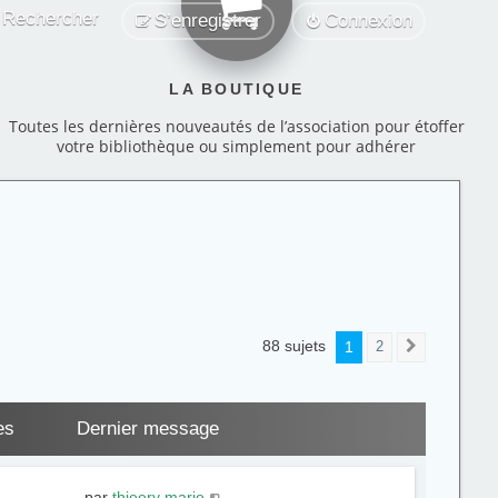
Rechercher
S’enregistrer
Connexion
LA BOUTIQUE
Toutes les dernières nouveautés de l’association pour étoffer
votre bibliothèque ou simplement pour adhérer
88 sujets
1
2
Suivante
es
Dernier message
par
thieery marie