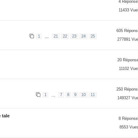
4 Réponse
11433 Vue
605 Répons
…
1
21
22
23
24
25
277891 Vu
20 Répons
11102 Vue
250 Répons
…
1
7
8
9
10
11
149327 Vu
 tale
8 Réponse
8553 Vue