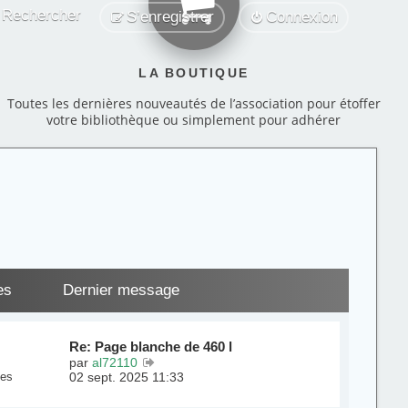
Rechercher
S’enregistrer
Connexion
LA BOUTIQUE
Toutes les dernières nouveautés de l’association pour étoffer
votre bibliothèque ou simplement pour adhérer
es
Dernier message
Re: Page blanche de 460 l
V
par
al72110
o
es
02 sept. 2025 11:33
i
r