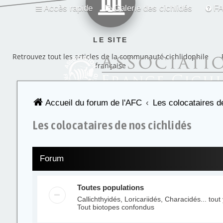
Accès rapide
Galerie des cichlidés
F
LE SITE
Retrouvez tout les articles de la communauté cichlidophile
française
Accueil du forum de l'AFC
Les colocataires d
Les colocataires de nos cichlidés
Forum
Toutes populations
Callichthyidés, Loricariidés, Characidés... to
Tout biotopes confondus