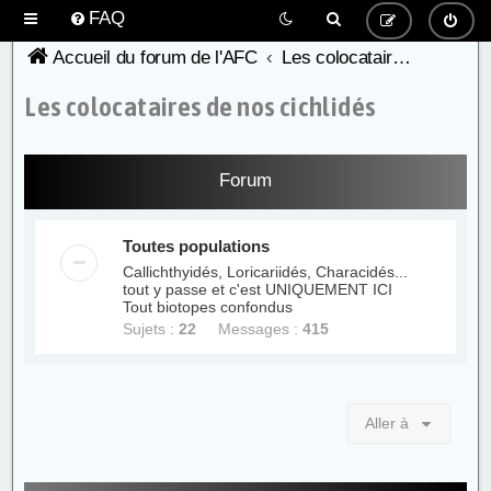
FAQ
Accueil du forum de l'AFC
Les colocataires de nos cichlidés
Les colocataires de nos cichlidés
Forum
Toutes populations
Callichthyidés, Loricariidés, Characidés...
tout y passe et c'est UNIQUEMENT ICI
Tout biotopes confondus
Sujets :
22
Messages :
415
Aller à