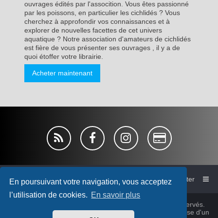
ouvrages édités par l'assocition. Vous êtes passionné
par les poissons, en particulier les cichlidés ? Vous
cherchez à approfondir vos connaissances et à
explorer de nouvelles facettes de cet univers
aquatique ? Notre association d'amateurs de cichlidés
est fière de vous présenter ses ouvrages , il y a de
quoi étoffer votre librairie.
Acheter maintenant
Accueil du forum de l'AFC
Nous contacter
En poursuivant votre navigation, vous acceptez
l’utilisation de cookies.
En savoir plus
© Association France Cichlid 1980~2026, tous droits réservés.
Cichlidsforum-V4 style by
micka76
&
cabot
© 2025 Sur base d'un