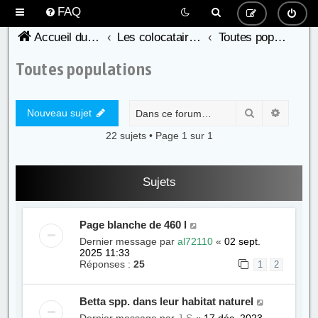
FAQ
Accueil du forum de l'AFC
Les colocataires de nos cichlidés
Toutes populations
Toutes populations
Rechercher
Recher
Nouveau sujet
22 sujets • Page
1
sur
1
Sujets
Page blanche de 460 l
Dernier message par
al72110
«
02 sept.
2025 11:33
Réponses :
25
1
2
Betta spp. dans leur habitat naturel