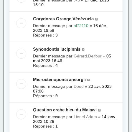
Dernier message par
J-S
«
17 déc. 2023
15:10
Corydoras Orange Vénézuela
Dernier message par
al72110
«
16 déc.
2023 19:58
Réponses :
3
Synondontis lucipinnis
Dernier message par
Gérard.Delfour
«
05
mai 2023 16:46
Réponses :
4
Microctenopoma ansorgii
Dernier message par
Doud
«
20 avr. 2023
07:06
Réponses :
9
Question crabe bleu du Malawi
Dernier message par
Lionel.Adam
«
14 janv.
2023 10:26
Réponses :
1