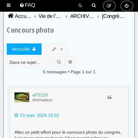
FAQ
Accueil du forum de l'AFC
Vie de l'association -AFC-
ARCHIVES - Congrès antérieures
[Congrès] Le Mesnil-Esnard 2024
Concours photo
Verrouillé
Rechercher
Recherche avancée
5 messages • Page
1
sur
1
al72110
Citer
Animateur
23 sept. 2024 15:52
Allez un petit effort pour le concours photo du congrès,