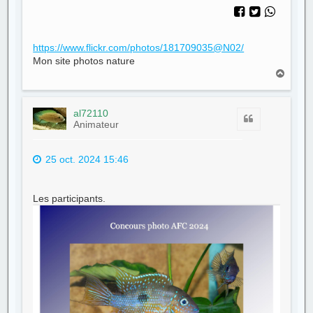
https://www.flickr.com/photos/181709035@N02/
Mon site photos nature
H
a
u
t
al72110
Citer
Animateur
25 oct. 2024 15:46
Les participants.