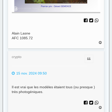
Alain Lasne
AFC 1085.72
H
a
u
t
crypto
Citer
15 nov. 2024 09:50
Il est vrai que les modèles étaient tous (ou presque )
très photogéniques.
H
a