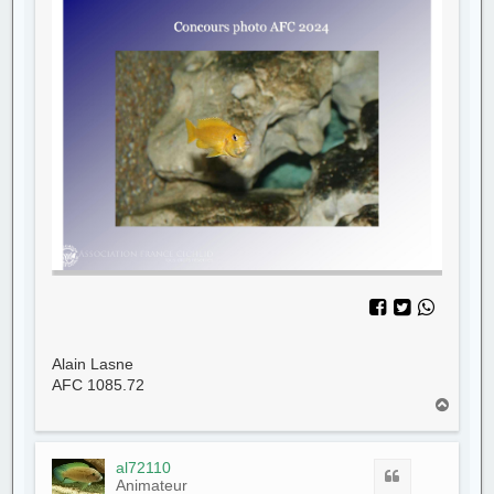
Alain Lasne
AFC 1085.72
H
a
u
t
al72110
Citer
Animateur