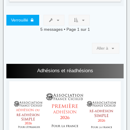
u
t
Verrouillé
5 messages • Page
1
sur
1
Aller à
Adhésions et réadhésions