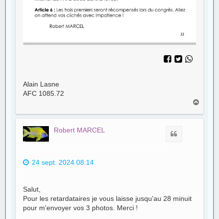
Alain Lasne
AFC 1085.72
H
a
u
t
Robert MARCEL
Citer
24 sept. 2024 08:14
Salut,
Pour les retardataires je vous laisse jusqu'au 28 minuit
pour m'envoyer vos 3 photos. Merci !