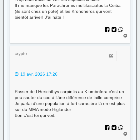
Il me manque les Parachromis multifasciatus la Ceiba
(ils sont chez un pote) et les Kronoheros qui vont
bientôt arriver! J’ai hâte !
H
a
u
t
crypto
Citer
19 avr. 2026 17:26
Passer de l Herichthys carpintis au K.umbrifera c'est un
peu sauter du coq à l'âne différence de taille comprise.
Je parlai d'une population à fort caractère là on est plus
sur du MMA mode Higlander
Bon c'est toi qui voit.
H
a