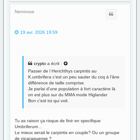
u
t
Nemiosse
Citer
19 avr. 2026 19:59
crypto
a écrit :
Passer de l Herichthys carpintis au
K.umbrifera c'est un peu sauter du coq à l'âne
différence de taille comprise.
Je parlai d'une population à fort caractère là
on est plus sur du MMA mode Higlander
Bon c'est toi qui voit.
Tu as raison ça risque de finir en specifique
Umbriferum...
Le mieux serait le carpintis en couple? Ou un groupe
de nicaraguense ?