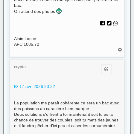
bac.
On attend des photos
Alain Lasne
AFC 1085.72
H
a
u
t
crypto
Citer
17 avr. 2026 23:32
La population me paraît cohérente ce sera un bac avec
des poissons au caractère bien marqué.
Deux solutions s'offrent à toi maintenant soit tu as la
chance de trouver des couples, soit tu mets des jeunes
et il faudra pêcher d'ici peu et caser les surnuméraire.