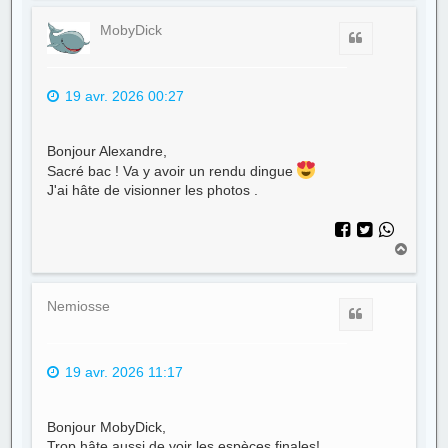
u
t
MobyDick
Citer
19 avr. 2026 00:27
Bonjour Alexandre,
Sacré bac ! Va y avoir un rendu dingue
J'ai hâte de visionner les photos .
H
a
u
t
Nemiosse
Citer
19 avr. 2026 11:17
Bonjour MobyDick,
Trop hâte aussi de voir les espèces finales!