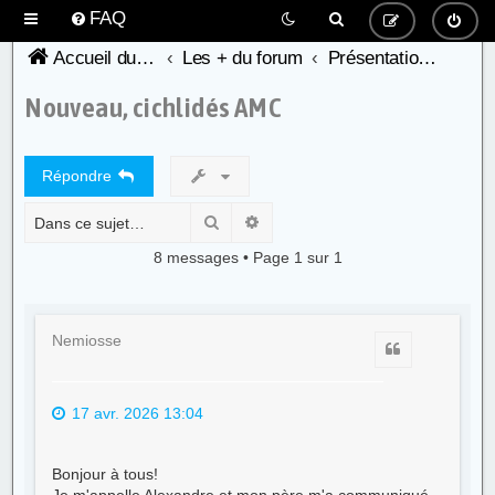
FAQ
Accueil du forum de l'AFC
Les + du forum
Présentation des nouveaux membres
Nouveau, cichlidés AMC
Répondre
Rechercher
Recherche avancée
8 messages • Page
1
sur
1
Nemiosse
Citer
17 avr. 2026 13:04
Bonjour à tous!