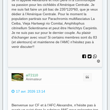
Je m'appelle Alexandre et mon père m'a communiqué
sa passion pour les cichlidés d'Amérique Centrale. Je
me suis fait faire un joli bac de 235*120*60, que je veux
dédier à l'Amérique Centrale. Pour le moment la
population partirais sur Parachromis multifasciatus La
Ceiba, Vieja Hartwegi rio Comitai, Amphilophus
citrinellum Solentiname et peut être Herichtys Carpintis.
Je ne suis pas sur pour le dernier couple. Au plaisir
d'échanger avec vous! Si certains membres sont du 83
(et alentours) et maintienne de l'AMC n'hésitez pas à
venir discuter!!
H
a
u
t
al72110
Citer
Animateur
17 avr. 2026 13:14
Bienvenue sur CF et à l'AFC Alexandre, n'hésite pas à
ouvrir un sujet dans la rubrique AMC pour présenter ton