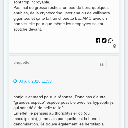
sont trop incroyable.
Pas mal de grosse roches, un peu de bois, quelques
anubias, de la cryptocorine usteriana ou de vallisnera
gigantea, et ça te fait un chouette bac AMC avec un
bon visuelle pour que même les neophytes soient
scotché devant.
H
a
u
t
briquette
Citer
03 juil. 2026 11:39
bonjour et merci pour la réponse, Donc pas d'autre
"grandes espèce" espèce possible avec les hypsophrys
qui sont déjà de belle taille?
En effet, je pensais au thorichtys ellioti (ou
maculipinnis), je ne sais pas quelle est la bonne
dénomination. Je trouve également les herotilapia