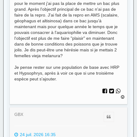
pour le moment j'ai pas la place de mettre un bac plus
grand. Après l'objectif principal de ce bac n'ai pas de
faire de la repro. J'ai fait de la repro en AMS (scalaire,
géophagus et altisinosa) dans ce bac jusqu'à
maintenant mais pour quelque année le temps que je
pouvais consacrer à l'aquariophilie va diminuer. Donc
l'objectif est plus de me faire "plaisir" en maintenant
dans de bonne conditions des poissons que je trouve
jolis. Je dis peut-être une hérésie mais si je mettais 2
femelles vieja melanura?
Je pense rester sur une population de base avec HRP
et Hypsophrys, après à voir ce que si une troisième
espèce peut s'ajouter.
H
a
u
t
GBX
Citer
24 juil. 2026 16:35