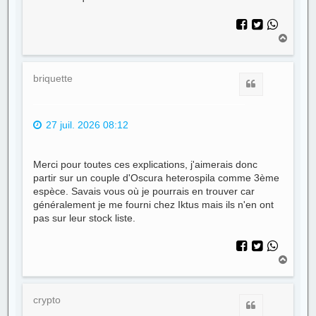
H
a
u
t
briquette
Citer
27 juil. 2026 08:12
Merci pour toutes ces explications, j'aimerais donc
partir sur un couple d'Oscura heterospila comme 3ème
espèce. Savais vous où je pourrais en trouver car
généralement je me fourni chez Iktus mais ils n'en ont
pas sur leur stock liste.
H
a
u
t
crypto
Citer