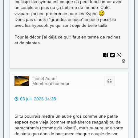
multispinisa sympa est ce que ca peut fonctionner avec
un couple en plus ou ça fait trop de monde. Coté
vivipare j'ai une préférence pour les Xypho
.
Donc pas d'autre "grandes espèce" espèce possible
avec les hypsophrys qui sont déjè de belle taille
Pour le décor j'ai déjà ce qu'il faut en terme de racines
et de plantes.
H
a
u
t
Lionel.Adam
Citer
Membre d'honneur
03 juil. 2026 14:38
Si tu pourrais mettre un autre gros comme une petite
espece type vieja (comme maskaheros reagani) ou de
parachromis (comme du loiselli), mais tu aura une sorte
de statu quo dans le bac, avec chaque couple de son