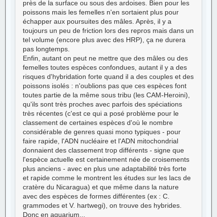
près de la surface ou sous des ardoises. Bien pour les
poissons mais les femelles n'en sortaient plus pour
échapper aux poursuites des mâles. Après, il y a
toujours un peu de friction lors des repros mais dans un
tel volume (encore plus avec des HRP), ça ne durera
pas longtemps.
Enfin, autant on peut ne mettre que des mâles ou des
femelles toutes espèces confondues, autant il y a des
risques d'hybridation forte quand il a des couples et des
poissons isolés : n'oublions pas que ces espèces font
toutes partie de la même sous tribu (les CAM-Heroini),
qu'ils sont très proches avec parfois des spéciations
très récentes (c'est ce qui a posé problème pour le
classement de certaines espèces d'où le nombre
considérable de genres quasi mono typiques - pour
faire rapide, l'ADN nucléaire et l'ADN mitochondrial
donnaient des classement trop différents - signe que
l'espèce actuelle est certainement née de croisements
plus anciens - avec en plus une adaptabilité très forte
et rapide comme le montrent les études sur les lacs de
cratère du Nicaragua) et que même dans la nature
avec des espèces de formes différentes (ex : C.
grammodes et V. hartwegi), on trouve des hybrides.
Donc en aquarium...