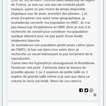
(200*60*50) en AMS. Comme dans beaucoup de région
de France, je suis sur une eau de conduite plutôt
basique, ayant un peu moins de temps disponible
(logistique eau de pluie, entretien des plantes...) et
envie d'explorer une autre zone géographique, je
souhaiterais convertir ma population en AMC. Je n'ai
pas beaucoup d'expérience en AMC donc je suis à la
recherche de conseil pour constituer ma population.
quelque élément pour ne pas partir d'une feuille
totalement blanche.
Je souhaiteras une population plutôt assez calme (pour
de l'AMC), le bac est dans mon salon donc je
recherche un visuel intéressant et pas forcement de la
reproduction.
J'aime bien les hypsophrys nicaraguensis et Amatitlania
Honduran red point. J'aimerais dans la mesure du
possible ajouter 1 ou 2 espèces de petite taille ou 1
espèce de grande taille même si je sais que dans ce
volume le choix est limité. Merci de vos retours.
H
a
u