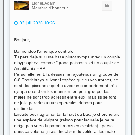
t
Lionel.Adam
Citer
Membre d'honneur
03 juil. 2026 10:26
Bonjour,
Bonne idée l'amerique centrale.
Tu pars deja sur une base plutot sympa avec un couple
d'hypsophrys comme "grand poissons" et un couple de
Amatitlania HRP.
Personellement, la dessus, je rajouterais un groupe de
6-8 Thorichthys suivant l'espèce que tu vas trouver, ce
sont des pissons superbe avec un comportement trés
sympa quand on les maintient en petit groupe, les
males ne sont trop agressif entre eux, mais ils se font
de jolie parades toutes opercules dehors pour
d'intimider.
Ensuite pour agrementer le haut du bac, je chercherais
une espèce de vivipare (raison pour laquelle je ne te
dirige pas vers du parachromis en cichlides) , perso
dans ce volume, j'irais direct sur du velifera, les male