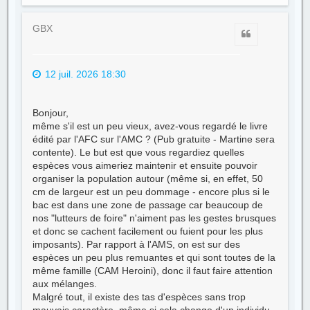
u
t
GBX
Citer
12 juil. 2026 18:30
Bonjour,
même s'il est un peu vieux, avez-vous regardé le livre
édité par l'AFC sur l'AMC ? (Pub gratuite - Martine sera
contente). Le but est que vous regardiez quelles
espèces vous aimeriez maintenir et ensuite pouvoir
organiser la population autour (même si, en effet, 50
cm de largeur est un peu dommage - encore plus si le
bac est dans une zone de passage car beaucoup de
nos "lutteurs de foire" n'aiment pas les gestes brusques
et donc se cachent facilement ou fuient pour les plus
imposants). Par rapport à l'AMS, on est sur des
espèces un peu plus remuantes et qui sont toutes de la
même famille (CAM Heroini), donc il faut faire attention
aux mélanges.
Malgré tout, il existe des tas d'espèces sans trop
mauvais caractère, même si cela change d'un individu