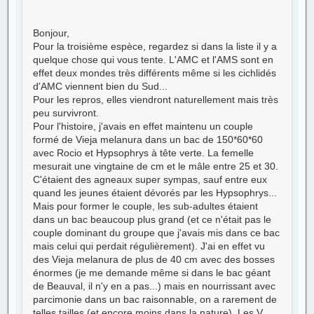
Bonjour,
Pour la troisième espèce, regardez si dans la liste il y a
quelque chose qui vous tente. L'AMC et l'AMS sont en
effet deux mondes très différents même si les cichlidés
d'AMC viennent bien du Sud...
Pour les repros, elles viendront naturellement mais très
peu survivront.
Pour l'histoire, j'avais en effet maintenu un couple
formé de Vieja melanura dans un bac de 150*60*60
avec Rocio et Hypsophrys à tête verte. La femelle
mesurait une vingtaine de cm et le mâle entre 25 et 30.
C'étaient des agneaux super sympas, sauf entre eux
quand les jeunes étaient dévorés par les Hypsophrys...
Mais pour former le couple, les sub-adultes étaient
dans un bac beaucoup plus grand (et ce n'était pas le
couple dominant du groupe que j'avais mis dans ce bac
mais celui qui perdait régulièrement). J'ai en effet vu
des Vieja melanura de plus de 40 cm avec des bosses
énormes (je me demande même si dans le bac géant
de Beauval, il n'y en a pas...) mais en nourrissant avec
parcimonie dans un bac raisonnable, on a rarement de
telles tailles (et encore moins dans la nature). Les V.