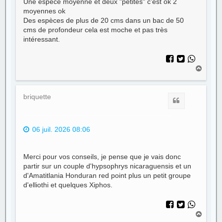
Une espèce moyenne et deux "petites" c'est ok 2
moyennes ok
Des espèces de plus de 20 cms dans un bac de 50
cms de profondeur cela est moche et pas très
intéressant.
H
a
u
t
briquette
Citer
06 juil. 2026 08:06
Merci pour vos conseils, je pense que je vais donc
partir sur un couple d'hypsophrys nicaraguensis et un
d'Amatitlania Honduran red point plus un petit groupe
d'elliothi et quelques Xiphos.
H
a