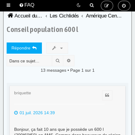
FAQ
Accueil du forum de l'AFC
Les Cichlidés
Amérique Centrale
Conseil population 600 l
Répondre
Rechercher
Recherche avancée
13 messages • Page
1
sur
1
briquette
Citer
01 juil. 2026 14:39
Bonjour, ça fait 10 ans que je possède un 600 l