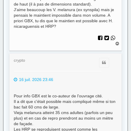
de haut (il à pas de dimensions standard).
J'aime beaucoup les V. melanura (ex synspila) mais je
pensais le maintient impossible dans mon volume. A
priori GBX, tu dis que le maintien est possible avec H.
nicaraguensis et HRP?
H
a
u
t
crypto
Citer
16 juil. 2026 23:46
Pour info GBX est le co-auteur de l'ouvrage cité.
Il a dit que c'était possible mais compliqué même si ton
bac fait 60 cms de large.
Vieja melanura atteint 35 cms adultes (parfois un peu
plus) et en cas de repro prendront au moins un mètre
de façade.
Les HRP se reproduisent souvent comme les