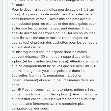
à l'autre.
Pour le décor, si vous mettez peu de sable (1 à 2 cm
maxi), il n'y aura pas de monticules. Dans des bacs
sans herbivore vorace, j'avais mis des pots avec du
bon substrat pour les plantes et des petits galets pour
éviter que les poissons ne creusent dedans. Il faut
ensuite délimiter des zones pour éviter les poursuites
sans fin avec cailloux et racines (pour couper les
poursuites) et prévoir des cachettes pour les pondeurs
sur substrat caché.
H. nicaraguensis est une espèce dont les mâles
peuvent dépasser 30 cm et qui risque d'adorer les
xiphos (et les plantes tendres aussi). Attention, à moins
que ce comportement ne se voit que sur des F0/F2, il
adorait manger les yeux des poissons dans les
épuisettes (comme N. nematopus : à pécher
individuellement) et ceux un peu malmenés dans les
bacs.
Le HRP est un cousin du fameux nigro, même s'il est
un peu plus timide (donc les xiphos...). Avec une ponte
sur substrat caché, vous les verrez parader autour de
leur pot sans forcement avoir le caractère plus
belliqueux de leur cousin.