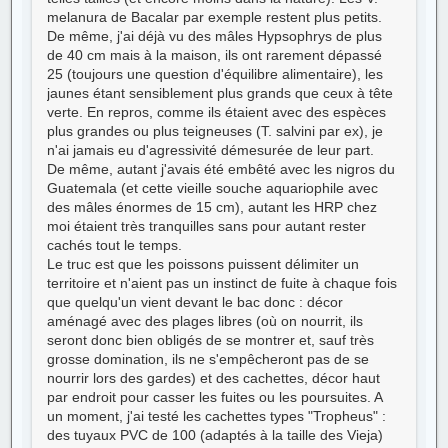
melanura de Bacalar par exemple restent plus petits.
De même, j'ai déjà vu des mâles Hypsophrys de plus
de 40 cm mais à la maison, ils ont rarement dépassé
25 (toujours une question d'équilibre alimentaire), les
jaunes étant sensiblement plus grands que ceux à tête
verte. En repros, comme ils étaient avec des espèces
plus grandes ou plus teigneuses (T. salvini par ex), je
n'ai jamais eu d'agressivité démesurée de leur part.
De même, autant j'avais été embêté avec les nigros du
Guatemala (et cette vieille souche aquariophile avec
des mâles énormes de 15 cm), autant les HRP chez
moi étaient très tranquilles sans pour autant rester
cachés tout le temps.
Le truc est que les poissons puissent délimiter un
territoire et n'aient pas un instinct de fuite à chaque fois
que quelqu'un vient devant le bac donc : décor
aménagé avec des plages libres (où on nourrit, ils
seront donc bien obligés de se montrer et, sauf très
grosse domination, ils ne s'empêcheront pas de se
nourrir lors des gardes) et des cachettes, décor haut
par endroit pour casser les fuites ou les poursuites. A
un moment, j'ai testé les cachettes types "Tropheus" :
des tuyaux PVC de 100 (adaptés à la taille des Vieja)