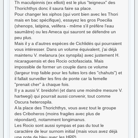
Th maculipinnis (ex ellioti) est le plus "teigneux" des
Thorichthys donc il saura faire sa place.
Pour changer les xiphos (qui vont bien avec les Thori
mais en bac spécifique), essayez les gros Poecilia
(shenops, latipina, velifera - même s'il préfère l'eau
saumâtre) ou les Ameca qui sauront se défendre un
peu plus.
Mais il y a d'autres espèces de Cichlidés qui pourraient
vous intéresser. Dans un volume équivalent, j'ai déjà
maintenu V. melanura (ex synspila) avec justement H.
nicaraguensis et des Rocio octofasciata. Mais
impossible de former un couple dans ce volume
(largeur trop faible pour les fuites lors des "chahuts") et
il fallait surveiller les fins de ponte car la femelle
"prenait cher" à chaque fois.
Il y a aussi V. breidohri (et dans une moindre mesure V.
hartwegi) qui pourrait aussi convenir, tout comme
Oscura heterospila.
A la place des Thorichthys, vous avez tout le groupe
des Criboheros (moins fragiles avec plus de
répondant), notamment longimanus.
Les Rocio sont aussi sympas et pas du tout le
caractère de leur surnom initial (mais vous avez déjà
une note de bleu avec les HRP).