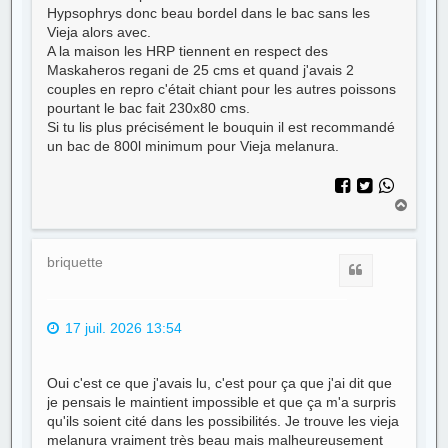
Hypsophrys donc beau bordel dans le bac sans les
Vieja alors avec.
A la maison les HRP tiennent en respect des
Maskaheros regani de 25 cms et quand j'avais 2
couples en repro c'était chiant pour les autres poissons
pourtant le bac fait 230x80 cms.
Si tu lis plus précisément le bouquin il est recommandé
un bac de 800l minimum pour Vieja melanura.
H
a
u
t
briquette
Citer
17 juil. 2026 13:54
Oui c'est ce que j'avais lu, c'est pour ça que j'ai dit que
je pensais le maintient impossible et que ça m'a surpris
qu'ils soient cité dans les possibilités. Je trouve les vieja
melanura vraiment très beau mais malheureusement