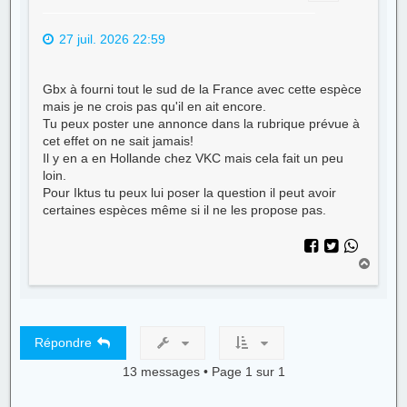
27 juil. 2026 22:59
Gbx à fourni tout le sud de la France avec cette espèce
mais je ne crois pas qu'il en ait encore.
Tu peux poster une annonce dans la rubrique prévue à
cet effet on ne sait jamais!
Il y en a en Hollande chez VKC mais cela fait un peu
loin.
Pour Iktus tu peux lui poser la question il peut avoir
certaines espèces même si il ne les propose pas.
H
a
u
t
Répondre
13 messages • Page
1
sur
1