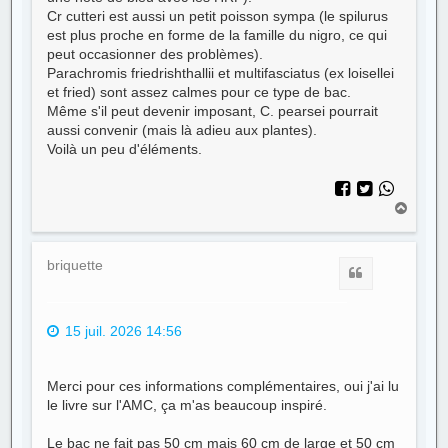
Cr cutteri est aussi un petit poisson sympa (le spilurus
est plus proche en forme de la famille du nigro, ce qui
peut occasionner des problèmes).
Parachromis friedrishthallii et multifasciatus (ex loisellei
et fried) sont assez calmes pour ce type de bac.
Même s'il peut devenir imposant, C. pearsei pourrait
aussi convenir (mais là adieu aux plantes).
Voilà un peu d'éléments.
H
a
u
t
briquette
Citer
15 juil. 2026 14:56
Merci pour ces informations complémentaires, oui j'ai lu
le livre sur l'AMC, ça m'as beaucoup inspiré.
Le bac ne fait pas 50 cm mais 60 cm de large et 50 cm